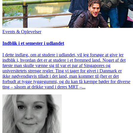
Events & Oplevelser
Indblik i et semester i udlandet
I dette indlæg, om at studere i udlandet, vil jeg forsøge at give jer
indblik i, hvordan det er at studere i et fremmed land. Noget af det
første man skulle vænne sig til var et par af Singapores og
universitetets strenge regler. Ting vi tager for givet i Danmark er
ikke nødvendigvis tilladt i det land, man kommer til (her er det
forbudt at tygge tyggegummi, og du kan få kæmpe bøder for diverse
ting – såsom at drikke vand i deres MRT –...