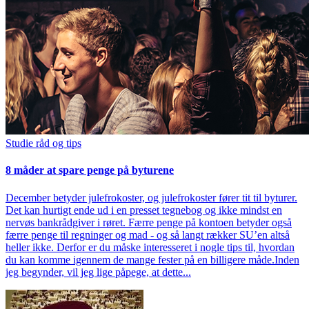
Studie råd og tips
8 måder at spare penge på byturene
December betyder julefrokoster, og julefrokoster fører tit til byturer.
Det kan hurtigt ende ud i en presset tegnebog og ikke mindst en
nervøs bankrådgiver i røret. Færre penge på kontoen betyder også
færre penge til regninger og mad - og så langt rækker SU’en altså
heller ikke. Derfor er du måske interesseret i nogle tips til, hvordan
du kan komme igennem de mange fester på en billigere måde.Inden
jeg begynder, vil jeg lige påpege, at dette...