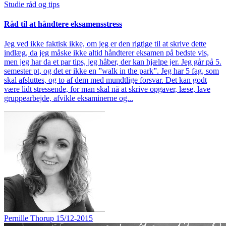
Studie råd og tips
Råd til at håndtere eksamensstress
Jeg ved ikke faktisk ikke, om jeg er den rigtige til at skrive dette
indlæg, da jeg måske ikke altid håndterer eksamen på bedste vis,
men jeg har da et par tips, jeg håber, der kan hjælpe jer. Jeg går på 5.
semester pt, og det er ikke en ”walk in the park”. Jeg har 5 fag, som
skal afsluttes, og to af dem med mundtlige forsvar. Det kan godt
være lidt stressende, for man skal nå at skrive opgaver, læse, lave
gruppearbejde, afvikle eksaminerne og...
Pernille Thorup
15/12-2015