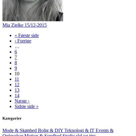
Mia Zielke
15/12-2015
« Første side
‹ Forrige
…
6
7
8
9
10
11
12
13
14
Næste ›
Sidste side »
Kategorier
Mode & Skønhed
Bolig & DIY
Teknologi & IT
Events &
Oplevelser
Motion & Sundhed
Studie råd og tips