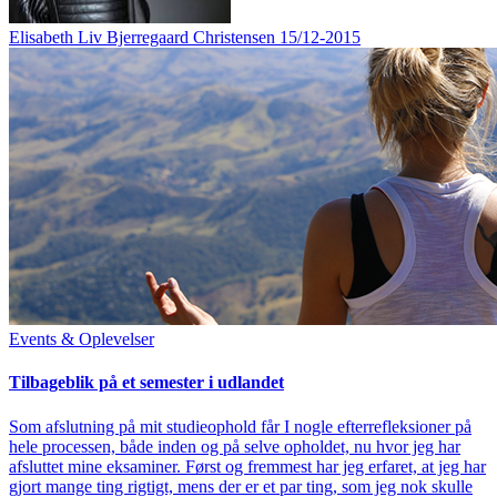
Elisabeth Liv Bjerregaard Christensen
15/12-2015
Events & Oplevelser
Tilbageblik på et semester i udlandet
Som afslutning på mit studieophold får I nogle efterrefleksioner på
hele processen, både inden og på selve opholdet, nu hvor jeg har
afsluttet mine eksaminer. Først og fremmest har jeg erfaret, at jeg har
gjort mange ting rigtigt, mens der er et par ting, som jeg nok skulle