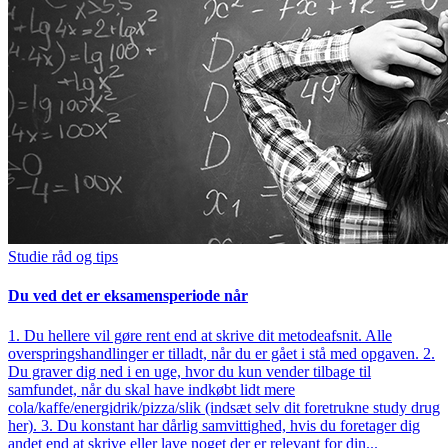
Studie råd og tips
Du ved det er eksamensperiode når
1. Du hellere vil gøre rent end at skrive dit metodeafsnit. Alle
overspringshandlinger er tilladt, når du er gået i stå med opgaven. 2.
Du graver dig ned i en uge, hvor du kun vender tilbage til
samfundet, når du skal have indkøbt lidt mere
cola/kaffe/energidrik/pizza/slik (indsæt selv dit foretrukne study drug
her). 3. Du konstant har dårlig samvittighed, hvis du foretager dig
andet end at skrive eller lave noget der er relevant for din...