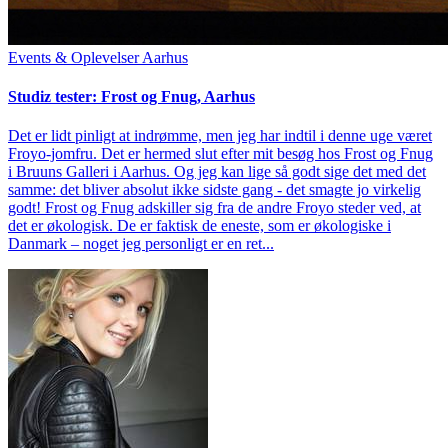
Events & Oplevelser
Aarhus
Studiz tester: Frost og Fnug, Aarhus
Det er lidt pinligt at indrømme, men jeg har indtil i denne uge været
Froyo-jomfru. Det er hermed slut efter mit besøg hos Frost og Fnug
i Bruuns Galleri i Aarhus. Og jeg kan lige så godt sige det med det
samme: det bliver absolut ikke sidste gang - det smagte jo virkelig
godt! Frost og Fnug adskiller sig fra de andre Froyo steder ved, at
det er økologisk. De er faktisk de eneste, som er økologiske i
Danmark – noget jeg personligt er en ret...