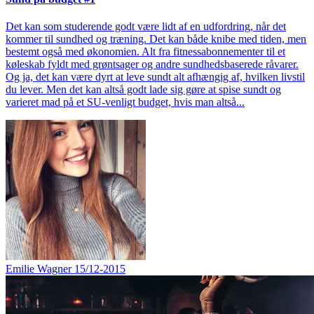
Det kan som studerende godt være lidt af en udfordring, når det
kommer til sundhed og træning. Det kan både knibe med tiden, men
bestemt også med økonomien. Alt fra fitnessabonnementer til et
køleskab fyldt med grøntsager og andre sundhedsbaserede råvarer.
Og ja, det kan være dyrt at leve sundt alt afhængig af, hvilken livstil
du lever. Men det kan altså godt lade sig gøre at spise sundt og
varieret mad på et SU-venligt budget, hvis man altså...
Emilie Wagner
15/12-2015