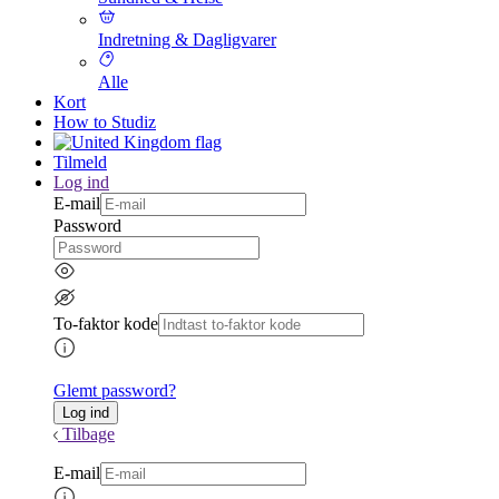
Indretning & Dagligvarer
Alle
Kort
How to Studiz
Tilmeld
Log ind
E-mail
Password
To-faktor kode
Glemt password?
Tilbage
E-mail