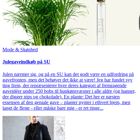
Mode & Skønhed
Julegaveindkøb på SU
Julen nærmer sig, og på en SU kan det godt være en udfordring på
gavefronten, men det behøver det ikke at være! Jeg har fundet syv
ting frem, der repræsenterer hver deres kategori af fremragende
gaveidéer under 250 bobs til hunkønsvæsner i alle aldre (og hanner,
der digger nips og chokolade). En plante: Det her er næsten
essensen af den geniale gave – planter pynter i ethvert hjem, men
langt de fleste - eller måske bare mig - er ret ringe...