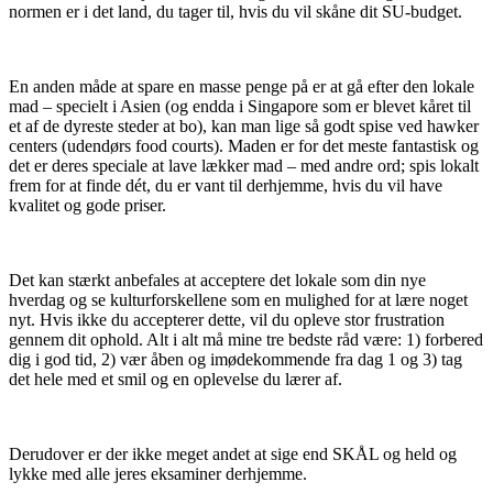
normen er i det land, du tager til, hvis du vil skåne dit SU-budget.
En anden måde at spare en masse penge på er at gå efter den lokale
mad – specielt i Asien (og endda i Singapore som er blevet kåret til
et af de dyreste steder at bo), kan man lige så godt spise ved hawker
centers (udendørs food courts). Maden er for det meste fantastisk og
det er deres speciale at lave lækker mad – med andre ord; spis lokalt
frem for at finde dét, du er vant til derhjemme, hvis du vil have
kvalitet og gode priser.
Det kan stærkt anbefales at acceptere det lokale som din nye
hverdag og se kulturforskellene som en mulighed for at lære noget
nyt. Hvis ikke du accepterer dette, vil du opleve stor frustration
gennem dit ophold. Alt i alt må mine tre bedste råd være: 1) forbered
dig i god tid, 2) vær åben og imødekommende fra dag 1 og 3) tag
det hele med et smil og en oplevelse du lærer af.
Derudover er der ikke meget andet at sige end SKÅL og held og
lykke med alle jeres eksaminer derhjemme.