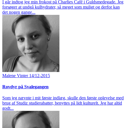
I går indtog jeg min frokost på Charlies Café i Guldsmedegade. Jeg
forsøger at undgå kulhydrater, så meget som muligt og derfor kan
det nogen gange...
Malene Vinter
14/12-2015
Rovdyr på Svalegangen
Som jeg nævnte i mit første indlæg, skulle den første oplevelse med
brug af Studiz studierabatter, benyttes på lidt kulturelt. Jeg har altid
godt...