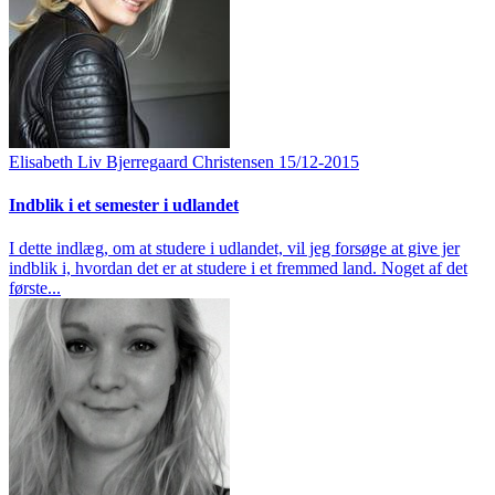
Elisabeth Liv Bjerregaard Christensen
15/12-2015
Indblik i et semester i udlandet
I dette indlæg, om at studere i udlandet, vil jeg forsøge at give jer
indblik i, hvordan det er at studere i et fremmed land. Noget af det
første...