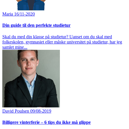
Maria
16/11-2020
Din guide til den perfekte studietur
Skal du med din klasse på studietur? Uanset om du skal med
folkeskolen, gymnasiet eller måske universitet på studietur, har jeg
samlet mine...
David Poulsen
09/08-2019
Billigere vinterferie – 6 tips du ikke må glippe