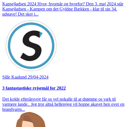
Kapsejladsen 2024 Hvor, hvornår og hvorfor? Den 3. maj 2024 står
Kapsejladsen - Kampen om det Gyldne Bækken - klar til sin 34.
udgave! Det sker i...
Sille Kaalund
29/04-2024
3 fantastastiske rejsemål for 2022
Det kolde efterårsvejr får os vel nokalle til at drømme os væk til
varmere lande.. Jeg tror altså hellerejeg vil hoppe akavet hen over en
brandvarm...