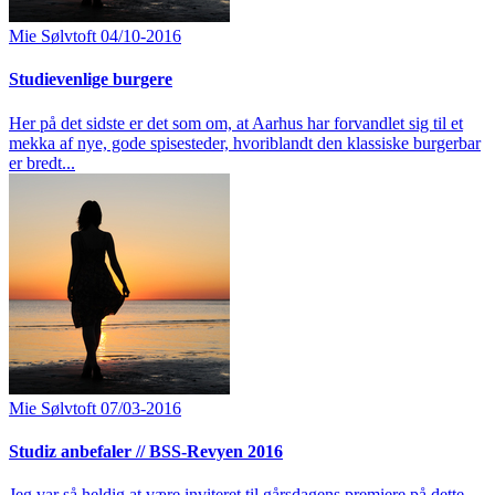
Mie Sølvtoft
04/10-2016
Studievenlige burgere
Her på det sidste er det som om, at Aarhus har forvandlet sig til et
mekka af nye, gode spisesteder, hvoriblandt den klassiske burgerbar
er bredt...
Mie Sølvtoft
07/03-2016
Studiz anbefaler // BSS-Revyen 2016
Jeg var så heldig at være inviteret til gårsdagens premiere på dette