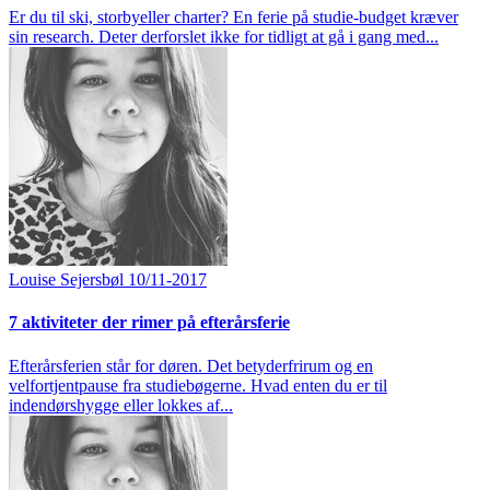
Er du til ski, storbyeller charter? En ferie på studie-budget kræver
sin research. Deter derforslet ikke for tidligt at gå i gang med...
Louise Sejersbøl
10/11-2017
7 aktiviteter der rimer på efterårsferie
Efterårsferien står for døren. Det betyderfrirum og en
velfortjentpause fra studiebøgerne. Hvad enten du er til
indendørshygge eller lokkes af...