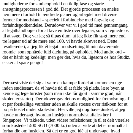
mulighederne for studieophold i en tidlig fase og starte
ansøgningsprocessen i god tid. Det gjorde processen en anelse
nemmere i forhold til ændrede planer og arbejdet med diverse
former for modstand – specielt i forbindelse med fagvalg og
forhåndsgodkendelse. Derudover var vi i god tid med gennemgang
af legathåndbogen for at lave en liste over legater, som vi egnede os
til at søge. Dog var jeg så tilpas dum, at jeg ikke fik søgt mere end
tre legater ud af de mere end 100, vi havde skrevet ned. Dette
resulterede i, at jeg fik ét legat i modsætning til min daværende
roomie, som opnåede fuld dækning på opholdet. Med andre ord –
det er hårdt og kedeligt, men gør det, hvis du, ligesom os hos Studiz,
elsker at spare penge!
Dernæst viste det sig at være en kæmpe fordel at komme en uge
inden studiestart, da vi havde tid til at falde på plads, lære byen at
kende og lege turister (som man ikke får gjort i samme grad, når
skolen er startet). Derudover gav det os mulighed for fremvisning af
et par forskellige værelser uden at skulle stresse over risikoen for at
bo på hostel under skolestart. Her ville jeg dog have ønsket, at jeg
havde undersøgt, hvordan huslejen normalvist aftales her i
Singapore. Vi takkede, uden videre refleksioner, ja til et delt værelse,
som kostede 1400 SGD (7000 kr.) uden at vide at det er normalt at
forhandle om huslejen. Så det er en god idé at undersøge, hvad