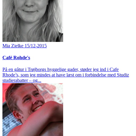
Mia Zielke
15/12-2015
Café Rohde's
På en gåtur i Trøjborgs hyggelige gader, støder jeg ind i Cafe
Rhode’s, som jeg mindes at have læst om i forbindelse med Studiz
studierabatter – og...