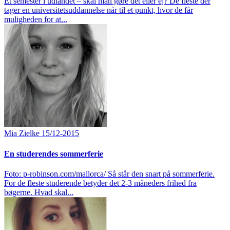
Et semester i udlandet – skal man gøre det eller ej? De fleste der
tager en universitetsuddannelse når til et punkt, hvor de får
muligheden for at...
Mia Zielke
15/12-2015
En studerendes sommerferie
Foto: p-robinson.com/mallorca/ Så står den snart på sommerferie.
For de fleste studerende betyder det 2-3 måneders frihed fra
bøgerne. Hvad skal...