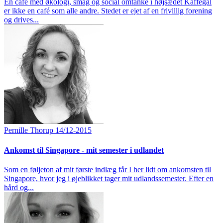
En café med økologi, smag og social omtanke i højsædet Kaffegal
er ikke en café som alle andre. Stedet er ejet af en frivillig forening
og drives...
Pernille Thorup
14/12-2015
Ankomst til Singapore - mit semester i udlandet
Som en føljeton af mit første indlæg får I her lidt om ankomsten til
Singapore, hvor jeg i øjeblikket tager mit udlandssemester. Efter en
hård og...