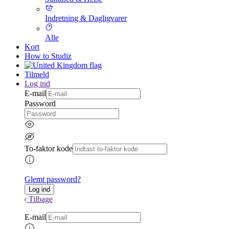
Indretning & Dagligvarer
Alle
Kort
How to Studiz
Tilmeld
Log ind
E-mail
Password
To-faktor kode
Glemt password?
Tilbage
E-mail