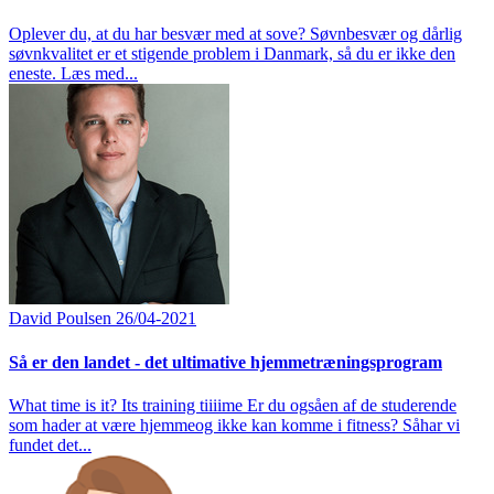
Oplever du, at du har besvær med at sove? Søvnbesvær og dårlig
søvnkvalitet er et stigende problem i Danmark, så du er ikke den
eneste. Læs med...
David Poulsen
26/04-2021
Så er den landet - det ultimative hjemmetræningsprogram
What time is it? Its training tiiiime Er du ogsåen af de studerende
som hader at være hjemmeog ikke kan komme i fitness? Såhar vi
fundet det...