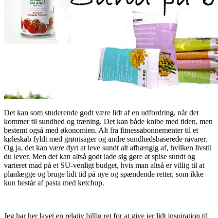
Det kan som studerende godt være lidt af en udfordring, når det
kommer til sundhed og træning. Det kan både knibe med tiden, men
bestemt også med økonomien. Alt fra fitnessabonnementer til et
køleskab fyldt med grøntsager og andre sundhedsbaserede råvarer.
Og ja, det kan være dyrt at leve sundt alt afhængig af, hvilken livstil
du lever. Men det kan altså godt lade sig gøre at spise sundt og
varieret mad på et SU-venligt budget, hvis man altså er villig til at
planlægge og bruge lidt tid på nye og spændende retter, som ikke
kun består af pasta med ketchup.
Jeg har her lavet en relativ billig ret for at give jer lidt inspiration til