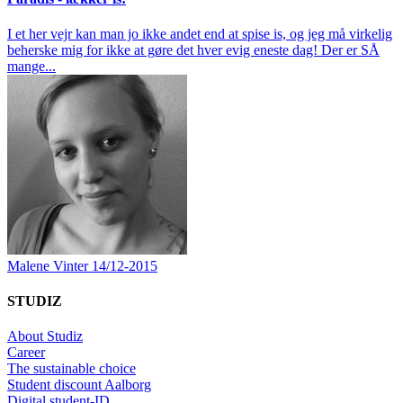
I et her vejr kan man jo ikke andet end at spise is, og jeg må virkelig
beherske mig for ikke at gøre det hver evig eneste dag! Der er SÅ
mange...
Malene Vinter
14/12-2015
STUDIZ
About Studiz
Career
The sustainable choice
Student discount Aalborg
Digital student-ID