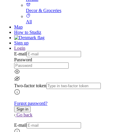
Decor & Groceries
All
Map
How to Studiz
Sign up
Login
E-mail
Password
Two-factor token
Forgot password?
Go back
E-mail