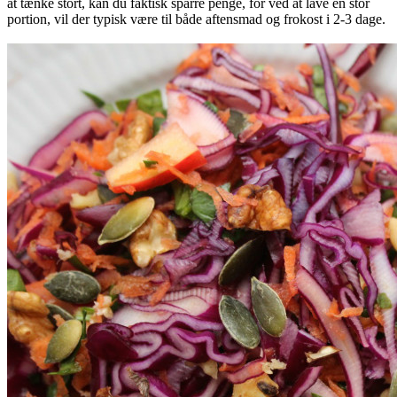
at tænke stort, kan du faktisk sparre penge, for ved at lave en stor
portion, vil der typisk være til både aftensmad og frokost i 2-3 dage.