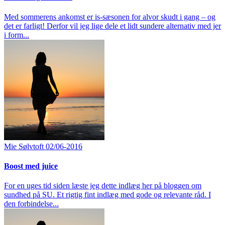
Med sommerens ankomst er is-sæsonen for alvor skudt i gang – og
det er farligt! Derfor vil jeg lige dele et lidt sundere alternativ med jer
i form...
Mie Sølvtoft
02/06-2016
Boost med juice
For en uges tid siden læste jeg dette indlæg her på bloggen om
sundhed på SU. Et rigtig fint indlæg med gode og relevante råd. I
den forbindelse...