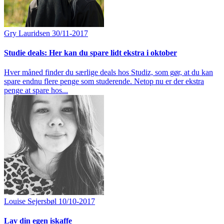
Gry Lauridsen
30/11-2017
Studie deals: Her kan du spare lidt ekstra i oktober
Hver måned finder du særlige deals hos Studiz, som gør, at du kan
spare endnu flere penge som studerende. Netop nu er der ekstra
penge at spare hos...
Louise Sejersbøl
10/10-2017
Lav din egen iskaffe