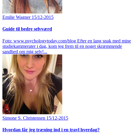
Emilie Wagner
15/12-2015
Guide til bedre selvværd
Foto: www.psychologytoday.com/blog Efter en lang snak med mine
studiekammerater i dag, kom jeg frem til en noget skræmmende
sandhed om mig selv!...
Simone S. Christensen
15/12-2015
Hvordan får jeg træning ind i en travl hverdag?