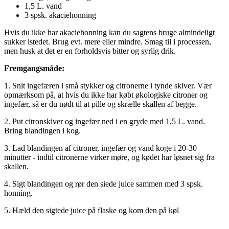
1,5 L. vand
3 spsk. akaciehonning
Hvis du ikke har akaciehonning kan du sagtens bruge almindeligt
sukker istedet. Brug evt. mere eller mindre. Smag til i processen,
men husk at det er en forholdsvis bitter og syrlig drik.
Fremgangsmåde:
1. Snit ingefæren i små stykker og citronerne i tynde skiver. Vær
opmærksom på, at hvis du ikke har købt økologiske citroner og
ingefær, så er du nødt til at pille og skrælle skallen af begge.
2. Put citronskiver og ingefær ned i en gryde med 1,5 L. vand.
Bring blandingen i kog.
3. Lad blandingen af citroner, ingefær og vand koge i 20-30
minutter - indtil citronerne virker møre, og kødet har løsnet sig fra
skallen.
4. Sigt blandingen og rør den siede juice sammen med 3 spsk.
honning.
5. Hæld den sigtede juice på flaske og kom den på køl