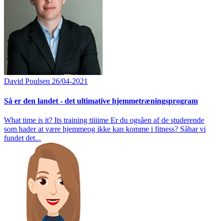
David Poulsen
26/04-2021
Så er den landet - det ultimative hjemmetræningsprogram
What time is it? Its training tiiiime Er du ogsåen af de studerende
som hader at være hjemmeog ikke kan komme i fitness? Såhar vi
fundet det...