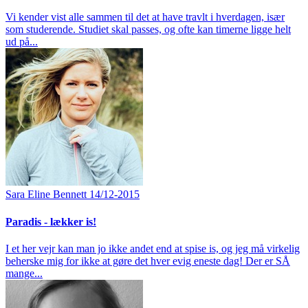
Vi kender vist alle sammen til det at have travlt i hverdagen, især
som studerende. Studiet skal passes, og ofte kan timerne ligge helt
ud på...
Sara Eline Bennett
14/12-2015
Paradis - lækker is!
I et her vejr kan man jo ikke andet end at spise is, og jeg må virkelig
beherske mig for ikke at gøre det hver evig eneste dag! Der er SÅ
mange...