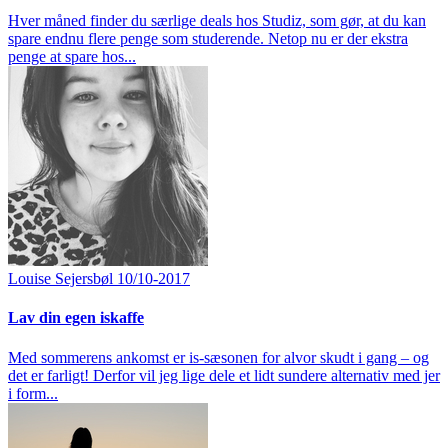
Hver måned finder du særlige deals hos Studiz, som gør, at du kan
spare endnu flere penge som studerende. Netop nu er der ekstra
penge at spare hos...
Louise Sejersbøl
10/10-2017
Lav din egen iskaffe
Med sommerens ankomst er is-sæsonen for alvor skudt i gang – og
det er farligt! Derfor vil jeg lige dele et lidt sundere alternativ med jer
i form...