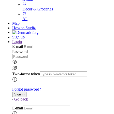
Decor & Groceries
All
Map
How to Studiz
Sign up
Login
E-mail
Password
Two-factor token
Forgot password?
Go back
E-mail