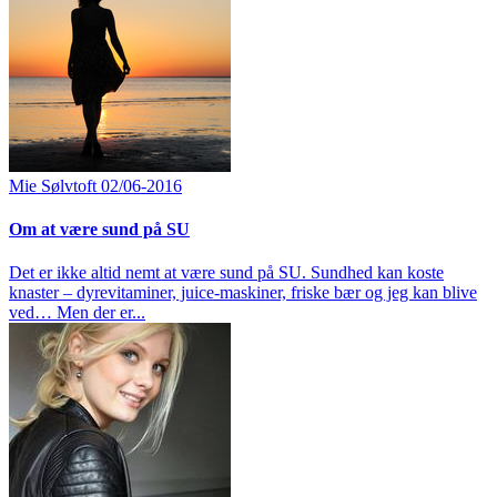
Mie Sølvtoft
02/06-2016
Om at være sund på SU
Det er ikke altid nemt at være sund på SU. Sundhed kan koste
knaster – dyrevitaminer, juice-maskiner, friske bær og jeg kan blive
ved… Men der er...