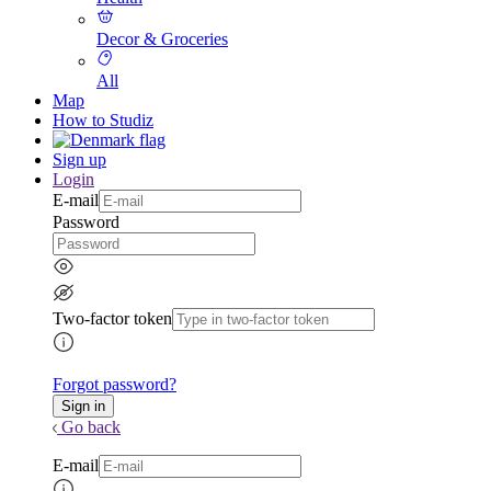
Decor & Groceries
All
Map
How to Studiz
Sign up
Login
E-mail
Password
Two-factor token
Forgot password?
Go back
E-mail