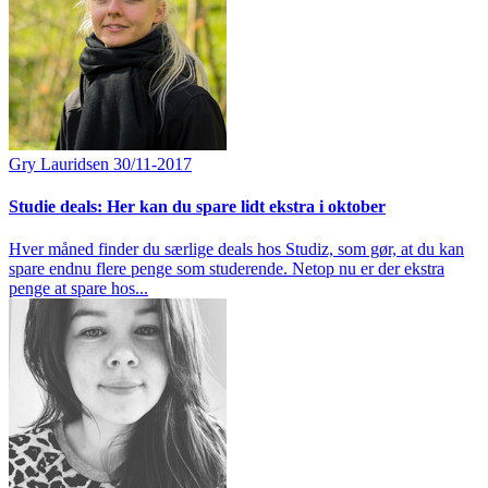
Gry Lauridsen
30/11-2017
Studie deals: Her kan du spare lidt ekstra i oktober
Hver måned finder du særlige deals hos Studiz, som gør, at du kan
spare endnu flere penge som studerende. Netop nu er der ekstra
penge at spare hos...