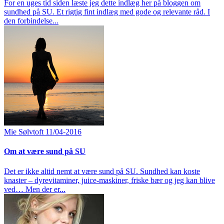
For en uges tid siden læste jeg dette indlæg her på bloggen om
sundhed på SU. Et rigtig fint indlæg med gode og relevante råd. I
den forbindelse...
Mie Sølvtoft
11/04-2016
Om at være sund på SU
Det er ikke altid nemt at være sund på SU. Sundhed kan koste
knaster – dyrevitaminer, juice-maskiner, friske bær og jeg kan blive
ved… Men der er...