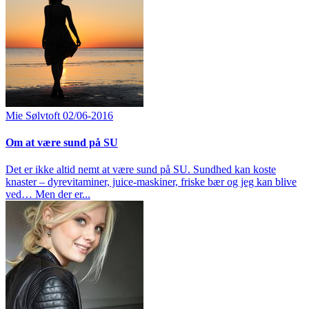
Mie Sølvtoft
02/06-2016
Om at være sund på SU
Det er ikke altid nemt at være sund på SU. Sundhed kan koste
knaster – dyrevitaminer, juice-maskiner, friske bær og jeg kan blive
ved… Men der er...