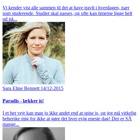
Vi kender vist alle sammen til det at have travlt i hverdagen, især
som studerende. Studiet skal passes, og ofte kan timerne ligge helt
ud på...
Sara Eline Bennett
14/12-2015
Paradis - lækker is!
I et her vejr kan man jo ikke andet end at spise is, og jeg må virkelig
beherske mig for ikke at gøre det hver evig eneste dag! Der er SÅ
mange...