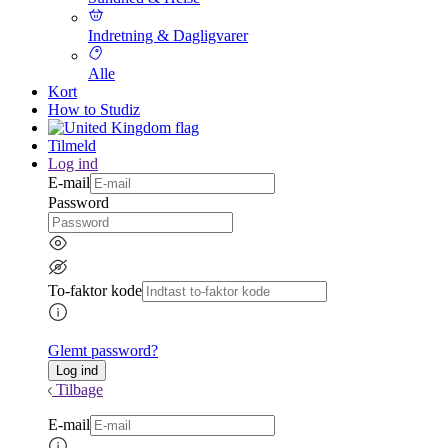
Indretning & Dagligvarer
Alle
Kort
How to Studiz
Tilmeld
Log ind
E-mail
Password
To-faktor kode
Glemt password?
Tilbage
E-mail