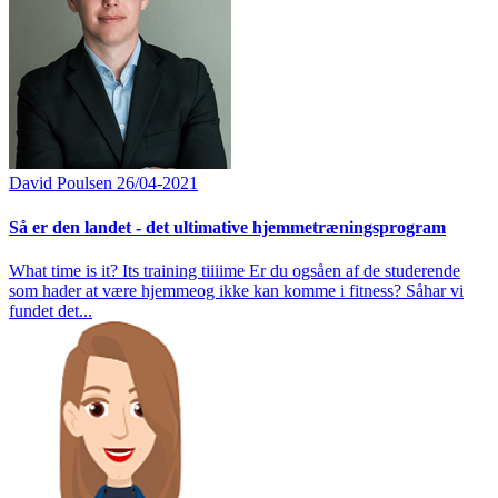
David Poulsen
26/04-2021
Så er den landet - det ultimative hjemmetræningsprogram
What time is it? Its training tiiiime Er du ogsåen af de studerende
som hader at være hjemmeog ikke kan komme i fitness? Såhar vi
fundet det...