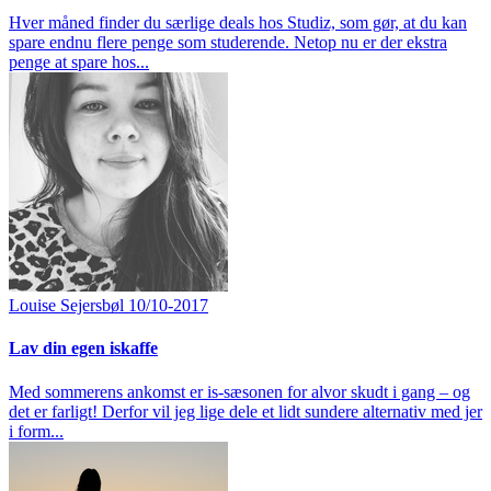
Hver måned finder du særlige deals hos Studiz, som gør, at du kan
spare endnu flere penge som studerende. Netop nu er der ekstra
penge at spare hos...
Louise Sejersbøl
10/10-2017
Lav din egen iskaffe
Med sommerens ankomst er is-sæsonen for alvor skudt i gang – og
det er farligt! Derfor vil jeg lige dele et lidt sundere alternativ med jer
i form...