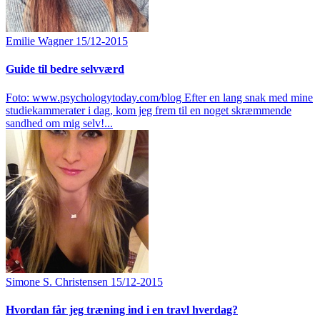
Emilie Wagner
15/12-2015
Guide til bedre selvværd
Foto: www.psychologytoday.com/blog Efter en lang snak med mine
studiekammerater i dag, kom jeg frem til en noget skræmmende
sandhed om mig selv!...
Simone S. Christensen
15/12-2015
Hvordan får jeg træning ind i en travl hverdag?