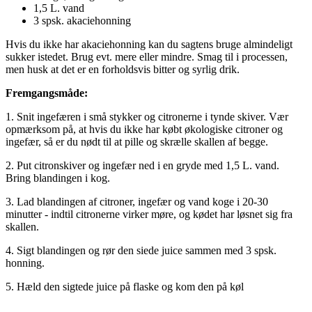
1,5 L. vand
3 spsk. akaciehonning
Hvis du ikke har akaciehonning kan du sagtens bruge almindeligt
sukker istedet. Brug evt. mere eller mindre. Smag til i processen,
men husk at det er en forholdsvis bitter og syrlig drik.
Fremgangsmåde:
1. Snit ingefæren i små stykker og citronerne i tynde skiver. Vær
opmærksom på, at hvis du ikke har købt økologiske citroner og
ingefær, så er du nødt til at pille og skrælle skallen af begge.
2. Put citronskiver og ingefær ned i en gryde med 1,5 L. vand.
Bring blandingen i kog.
3. Lad blandingen af citroner, ingefær og vand koge i 20-30
minutter - indtil citronerne virker møre, og kødet har løsnet sig fra
skallen.
4. Sigt blandingen og rør den siede juice sammen med 3 spsk.
honning.
5. Hæld den sigtede juice på flaske og kom den på køl