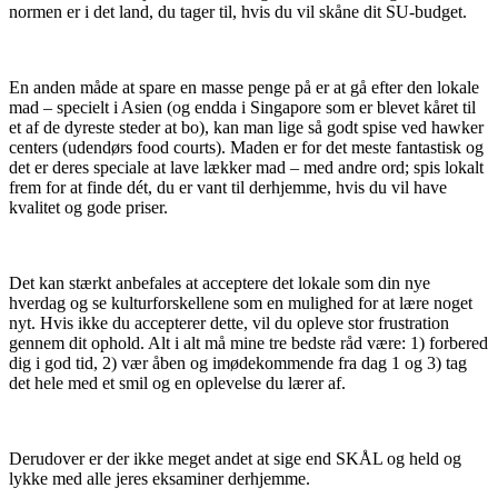
normen er i det land, du tager til, hvis du vil skåne dit SU-budget.
En anden måde at spare en masse penge på er at gå efter den lokale
mad – specielt i Asien (og endda i Singapore som er blevet kåret til
et af de dyreste steder at bo), kan man lige så godt spise ved hawker
centers (udendørs food courts). Maden er for det meste fantastisk og
det er deres speciale at lave lækker mad – med andre ord; spis lokalt
frem for at finde dét, du er vant til derhjemme, hvis du vil have
kvalitet og gode priser.
Det kan stærkt anbefales at acceptere det lokale som din nye
hverdag og se kulturforskellene som en mulighed for at lære noget
nyt. Hvis ikke du accepterer dette, vil du opleve stor frustration
gennem dit ophold. Alt i alt må mine tre bedste råd være: 1) forbered
dig i god tid, 2) vær åben og imødekommende fra dag 1 og 3) tag
det hele med et smil og en oplevelse du lærer af.
Derudover er der ikke meget andet at sige end SKÅL og held og
lykke med alle jeres eksaminer derhjemme.