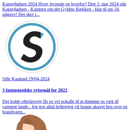
Kapsejladsen 2024 Hvor, hvornår og hvorfor? Den 3. maj 2024 står
Kapsejladsen - Kampen om det Gyldne Bækken - klar til sin 34.
udgave! Det sker i...
Sille Kaalund
29/04-2024
3 fantastastiske rejsemål for 2022
Det kolde efterårsvejr får os vel nokalle til at drømme os væk til
varmere lande.. Jeg tror altså hellerejeg vil hoppe akavet hen over en
brandvarm...