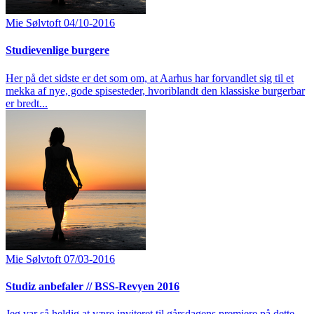
Mie Sølvtoft
04/10-2016
Studievenlige burgere
Her på det sidste er det som om, at Aarhus har forvandlet sig til et
mekka af nye, gode spisesteder, hvoriblandt den klassiske burgerbar
er bredt...
Mie Sølvtoft
07/03-2016
Studiz anbefaler // BSS-Revyen 2016
Jeg var så heldig at være inviteret til gårsdagens premiere på dette