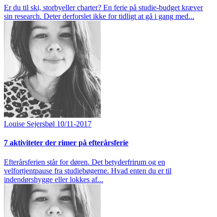
Er du til ski, storbyeller charter? En ferie på studie-budget kræver
sin research. Deter derforslet ikke for tidligt at gå i gang med...
Louise Sejersbøl
10/11-2017
7 aktiviteter der rimer på efterårsferie
Efterårsferien står for døren. Det betyderfrirum og en
velfortjentpause fra studiebøgerne. Hvad enten du er til
indendørshygge eller lokkes af...