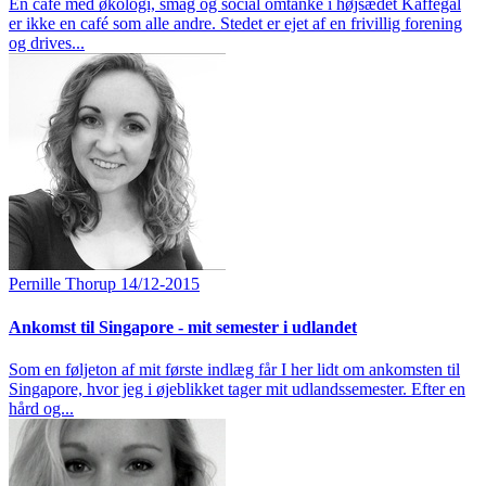
En café med økologi, smag og social omtanke i højsædet Kaffegal
er ikke en café som alle andre. Stedet er ejet af en frivillig forening
og drives...
Pernille Thorup
14/12-2015
Ankomst til Singapore - mit semester i udlandet
Som en føljeton af mit første indlæg får I her lidt om ankomsten til
Singapore, hvor jeg i øjeblikket tager mit udlandssemester. Efter en
hård og...