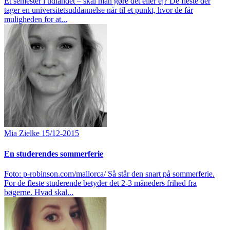
Et semester i udlandet – skal man gøre det eller ej? De fleste der
tager en universitetsuddannelse når til et punkt, hvor de får
muligheden for at...
Mia Zielke
15/12-2015
En studerendes sommerferie
Foto: p-robinson.com/mallorca/ Så står den snart på sommerferie.
For de fleste studerende betyder det 2-3 måneders frihed fra
bøgerne. Hvad skal...