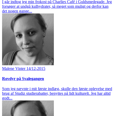
I går indtog jeg min frokost på Charlies Café i Guldsmedegade. Jeg
forsøger at undgå kulhydrater, så meget som muligt og derfor kan
det nogen gange...
Malene Vinter
14/12-2015
Rovdyr på Svalegangen
Som jeg nævnte i mit første indlæg, skulle den første oplevelse med
brug af Studiz studierabatter, benyttes på lidt kulturelt. Jeg har altid
godt...