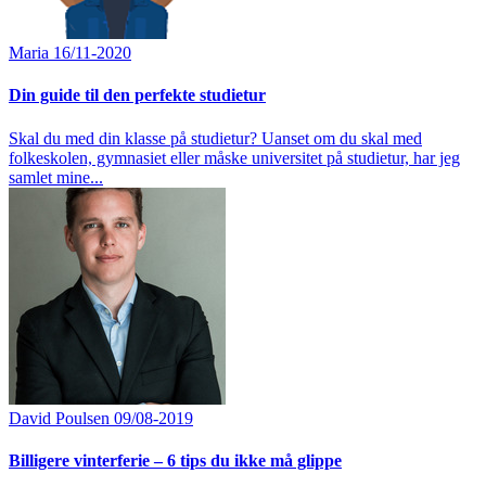
Maria
16/11-2020
Din guide til den perfekte studietur
Skal du med din klasse på studietur? Uanset om du skal med
folkeskolen, gymnasiet eller måske universitet på studietur, har jeg
samlet mine...
David Poulsen
09/08-2019
Billigere vinterferie – 6 tips du ikke må glippe