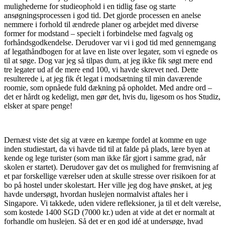
mulighederne for studieophold i en tidlig fase og starte
ansøgningsprocessen i god tid. Det gjorde processen en anelse
nemmere i forhold til ændrede planer og arbejdet med diverse
former for modstand – specielt i forbindelse med fagvalg og
forhåndsgodkendelse. Derudover var vi i god tid med gennemgang
af legathåndbogen for at lave en liste over legater, som vi egnede os
til at søge. Dog var jeg så tilpas dum, at jeg ikke fik søgt mere end
tre legater ud af de mere end 100, vi havde skrevet ned. Dette
resulterede i, at jeg fik ét legat i modsætning til min daværende
roomie, som opnåede fuld dækning på opholdet. Med andre ord –
det er hårdt og kedeligt, men gør det, hvis du, ligesom os hos Studiz,
elsker at spare penge!
Dernæst viste det sig at være en kæmpe fordel at komme en uge
inden studiestart, da vi havde tid til at falde på plads, lære byen at
kende og lege turister (som man ikke får gjort i samme grad, når
skolen er startet). Derudover gav det os mulighed for fremvisning af
et par forskellige værelser uden at skulle stresse over risikoen for at
bo på hostel under skolestart. Her ville jeg dog have ønsket, at jeg
havde undersøgt, hvordan huslejen normalvist aftales her i
Singapore. Vi takkede, uden videre refleksioner, ja til et delt værelse,
som kostede 1400 SGD (7000 kr.) uden at vide at det er normalt at
forhandle om huslejen. Så det er en god idé at undersøge, hvad