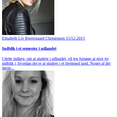
Elisabeth Liv Bjerregaard Christensen
15/12-2015
Indblik i et semester i udlandet
I dette indlæg, om at studere i udlandet, vil jeg forsøge at give jer
indblik i, hvordan det er at studere i et fremmed land. Noget af det
første...