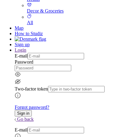
Decor & Groceries
All
Map
How to Studiz
Sign up
Login
E-mail
Password
Two-factor token
Forgot password?
Go back
E-mail