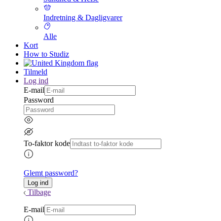
Indretning & Dagligvarer
Alle
Kort
How to Studiz
Tilmeld
Log ind
E-mail
Password
To-faktor kode
Glemt password?
Tilbage
E-mail