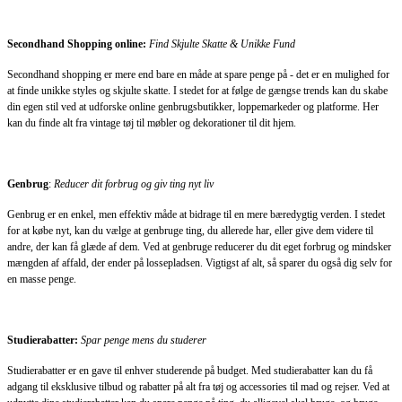
Secondhand Shopping online:
Find Skjulte Skatte & Unikke Fund
Secondhand shopping er mere end bare en måde at spare penge på - det er en mulighed for
at finde unikke styles og skjulte skatte. I stedet for at følge de gængse trends kan du skabe
din egen stil ved at udforske online genbrugsbutikker, loppemarkeder og platforme. Her
kan du finde alt fra vintage tøj til møbler og dekorationer til dit hjem.
Genbrug
:
Reducer dit forbrug og giv ting nyt liv
Genbrug er en enkel, men effektiv måde at bidrage til en mere bæredygtig verden. I stedet
for at købe nyt, kan du vælge at genbruge ting, du allerede har, eller give dem videre til
andre, der kan få glæde af dem. Ved at genbruge reducerer du dit eget forbrug og mindsker
mængden af affald, der ender på lossepladsen. Vigtigst af alt, så sparer du også dig selv for
en masse penge.
Studierabatter:
Spar penge mens du studerer
Studierabatter er en gave til enhver studerende på budget. Med studierabatter kan du få
adgang til eksklusive tilbud og rabatter på alt fra tøj og accessories til mad og rejser. Ved at