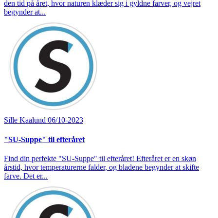
den tid på året, hvor naturen klæder sig i gyldne farver, og vejret
begynder at...
Sille Kaalund
06/10-2023
"SU-Suppe" til efteråret
Find din perfekte "SU-Suppe" til efteråret! Efteråret er en skøn
årstid, hvor temperaturerne falder, og bladene begynder at skifte
farve. Det er...