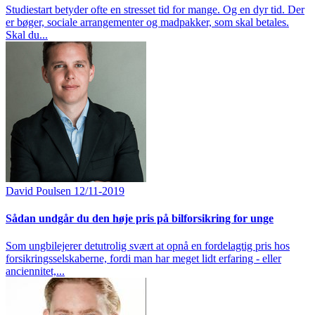
Studiestart betyder ofte en stresset tid for mange. Og en dyr tid. Der
er bøger, sociale arrangementer og madpakker, som skal betales.
Skal du...
David Poulsen
12/11-2019
Sådan undgår du den høje pris på bilforsikring for unge
Som ungbilejerer detutrolig svært at opnå en fordelagtig pris hos
forsikringsselskaberne, fordi man har meget lidt erfaring - eller
anciennitet,...