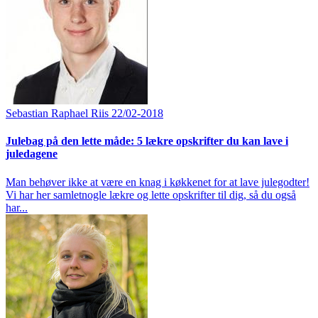
Sebastian Raphael Riis
22/02-2018
Julebag på den lette måde: 5 lækre opskrifter du kan lave i
juledagene
Man behøver ikke at være en knag i køkkenet for at lave julegodter!
Vi har her samletnogle lækre og lette opskrifter til dig, så du også
har...