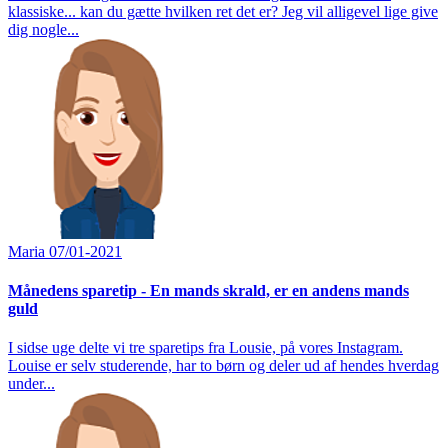
klassiske... kan du gætte hvilken ret det er? Jeg vil alligevel lige give
dig nogle...
Maria
07/01-2021
Månedens sparetip - En mands skrald, er en andens mands
guld
I sidse uge delte vi tre sparetips fra Lousie, på vores Instagram.
Louise er selv studerende, har to børn og deler ud af hendes hverdag
under...