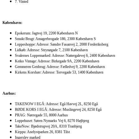
7. Vinted
København:
Epokerum: Jagtvej 19, 2200 København N
Smukt Brugt: Amagerbrogade 186, 2300 København S
Loppeshoppe: Adresse: Søndre Fasanvej 2, 2000 Frederiksberg
Lidkøb: Adresse: Strynøgade 7, 2100 København
Svalernes Loppemarked: Adresse: Nattergalevej 6, 2400 København
Keiko Vintage: Adresse: Birkegade 9A, 2200 København
Gemmeren Genbrug: Adresse: Fælledvej 9, 2200 København
Kirkens Korshær: Adresse: Torvegade 53, 1400 København
Aarhus:
TAKENOW I EGÅ: Adresse: Egå Havvej 2L, 8250 Egå
RØDE KORS I EGÅ: Adresse: Muslingevej 24, 8250 Egå
PRAG: Nørregade 55, 8000 Aarhus
Loppehuset: Søren Nymarks Vej 6, 8270 Højbjerg
TakeNow: Bjødstrupvej 20A, 8310 Tranbjerg
Kirppu: Anelystparken 26, 8381 Tilst
Ingerslev marked