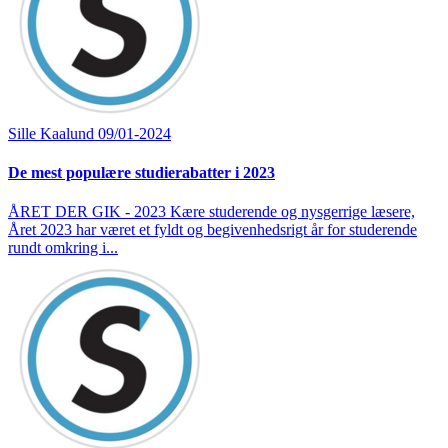
Sille Kaalund
09/01-2024
De mest populære studierabatter i 2023
ÅRET DER GIK - 2023 Kære studerende og nysgerrige læsere,
Året 2023 har været et fyldt og begivenhedsrigt år for studerende
rundt omkring i...