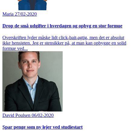
Maria
27/02-2020
Drop de små udgifter i hverdagen og opbyg en stor formue
Overskriften lyder måske lidt click-bait-agtig, men det er absolut
ikke hensigten. Jeg er stensikker på, at man kan opbygge en solid
formue ved...
David Poulsen
06/02-2020
Spar penge som ny lejer ved studiestart