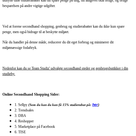
udnytte dine studierabatter kan du spare penge på ting, du alligevel skal bruge, og bruge
besparelsen på andre vigtige udgifter.
Ved at forene secondhand shopping, genbrug og studierabatter kan du ikke kun spare
penge, men også bidrage til at beskytte miljøet.
Når du handler på denne måde, reducerer du dit eget forbrug og minimerer dit
miljømæssige fodaftryk.
Nedenfor kan du se Team Studiz' udvalgte secondhand steder og genbrugsbutikker i din
studieby.
Online Secondhand Shopping Sider:
1. Sellpy
her
(Som du kan du kan få 15% studierabat på:
)
2. Trendsales
3. DBA
4. Reshopper
5. Marketplace på Facebook
6. TISE