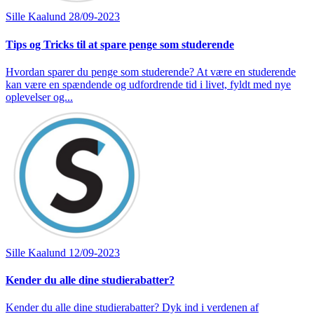
Sille Kaalund
28/09-2023
Tips og Tricks til at spare penge som studerende
Hvordan sparer du penge som studerende? At være en studerende
kan være en spændende og udfordrende tid i livet, fyldt med nye
oplevelser og...
Sille Kaalund
12/09-2023
Kender du alle dine studierabatter?
Kender du alle dine studierabatter? Dyk ind i verdenen af