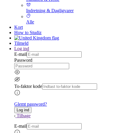
Indretning & Dagligvarer
Alle
Kort
How to Studiz
Tilmeld
Log ind
E-mail
Password
To-faktor kode
Glemt password?
Tilbage
E-mail