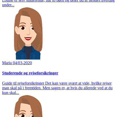
Louise er selv studerende, har to børn og deler ud af hendes hverdag
under...
Maria
04/03-2020
Studerende og rejseforsikringer
Guide til rejseforsikringer Det kan være svært at vide, hvilke rejser
man skal på i fremtiden. Men sagen er, at hvis du allerede ved at du
kun skal...