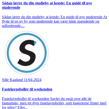
Sådan lærer du din studieby at kende: En guide til nye
studerende
Sådan lærer du din studieby at kende: En guide til nye studerende At
flytte til en ny by som studerende kan være både spændende og
udfordrende....
Sille Kaalund
11/04-2024
Fastelavnsboller til weekenden
Fastelavnsboller til weekenden Savler du også over alle de
fantastiske, men ret dyre fastelavnsboller, som bagerierne frister med
for tiden? Eller...