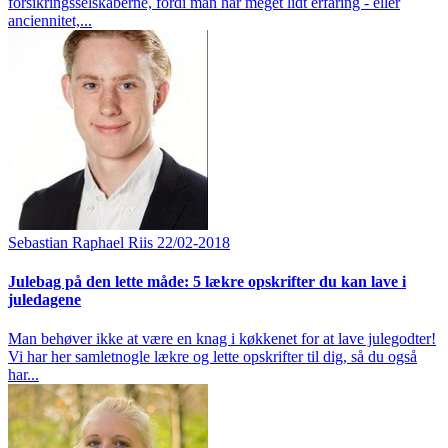
forsikringsselskaberne, fordi man har meget lidt erfaring - eller
anciennitet,...
Sebastian Raphael Riis
22/02-2018
Julebag på den lette måde: 5 lækre opskrifter du kan lave i
juledagene
Man behøver ikke at være en knag i køkkenet for at lave julegodter!
Vi har her samletnogle lækre og lette opskrifter til dig, så du også
har...