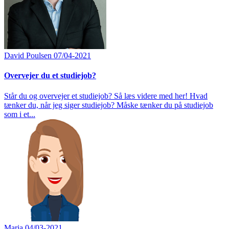
David Poulsen
07/04-2021
Overvejer du et studiejob?
Står du og overvejer et studiejob? Så læs videre med her! Hvad
tænker du, når jeg siger studiejob? Måske tænker du på studiejob
som i et...
Maria
04/03-2021