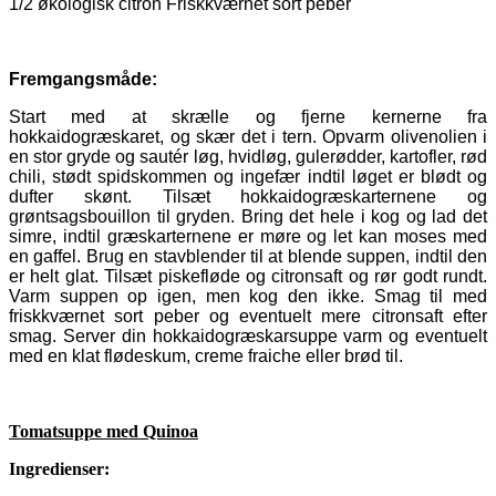
1/2 økologisk citron Friskkværnet sort peber
Fremgangsmåde:
Start med at skrælle og fjerne kernerne fra
hokkaidogræskaret, og skær det i tern. Opvarm olivenolien i
en stor gryde og sautér løg, hvidløg, gulerødder, kartofler, rød
chili, stødt spidskommen og ingefær indtil løget er blødt og
dufter skønt. Tilsæt hokkaidogræskarternene og
grøntsagsbouillon til gryden. Bring det hele i kog og lad det
simre, indtil græskarternene er møre og let kan moses med
en gaffel. Brug en stavblender til at blende suppen, indtil den
er helt glat. Tilsæt piskefløde og citronsaft og rør godt rundt.
Varm suppen op igen, men kog den ikke. Smag til med
friskkværnet sort peber og eventuelt mere citronsaft efter
smag. Server din hokkaidogræskarsuppe varm og eventuelt
med en klat flødeskum, creme fraiche eller brød til.
Tomatsuppe med Quinoa
Ingredienser: