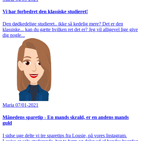
Vi har forbedret den klassiske studieret!
Den dødkedelige studieret.. ikke så kedelig mere? Det er den
klassiske... kan du gætte hvilken ret det er? Jeg vil alligevel lige give
dig nogle...
Maria
07/01-2021
Månedens sparetip - En mands skrald, er en andens mands
guld
I sidse uge delte vi tre sparetips fra Lousie, på vores Instagram.