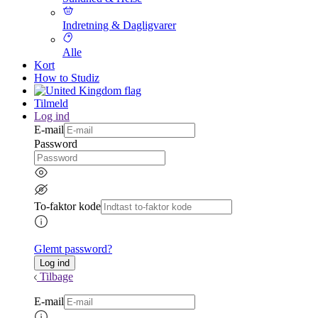
Indretning & Dagligvarer
Alle
Kort
How to Studiz
Tilmeld
Log ind
E-mail
Password
To-faktor kode
Glemt password?
Tilbage
E-mail