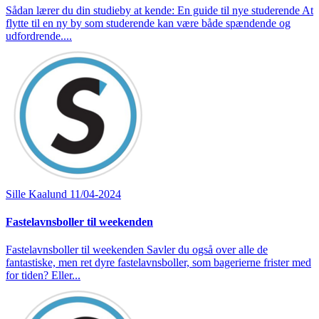
Sådan lærer du din studieby at kende: En guide til nye studerende At
flytte til en ny by som studerende kan være både spændende og
udfordrende....
Sille Kaalund
11/04-2024
Fastelavnsboller til weekenden
Fastelavnsboller til weekenden Savler du også over alle de
fantastiske, men ret dyre fastelavnsboller, som bagerierne frister med
for tiden? Eller...