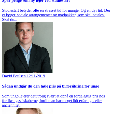
Spar penge som ny lejer ved studiestart
Studiestart betyder ofte en stresset tid for mange. Og en dyr tid. Der
er bøger, sociale arrangementer og madpakker, som skal betales.
Skal du...
David Poulsen
12/11-2019
Sådan undgår du den høje pris på bilforsikring for unge
Som ungbilejerer detutrolig svært at opnå en fordelagtig pris hos
forsikringsselskaberne, fordi man har meget lidt erfaring - eller
anciennitet,...