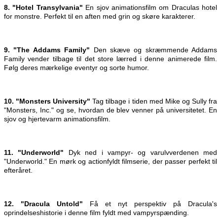
8. "Hotel Transylvania"
En sjov animationsfilm om Draculas hotel
for monstre. Perfekt til en aften med grin og skøre karakterer.
9. "The Addams Family"
Den skæve og skræmmende Addams
Family vender tilbage til det store lærred i denne animerede film.
Følg deres mærkelige eventyr og sorte humor.
10. "Monsters University"
Tag tilbage i tiden med Mike og Sully fra
"Monsters, Inc." og se, hvordan de blev venner på universitetet. En
sjov og hjertevarm animationsfilm.
11. "Underworld"
Dyk ned i vampyr- og varulvverdenen med
"Underworld." En mørk og actionfyldt filmserie, der passer perfekt til
efteråret.
12. "Dracula Untold"
Få et nyt perspektiv på Dracula's
oprindelseshistorie i denne film fyldt med vampyrspænding.