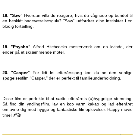
18. "Saw"
Hvordan ville du reagere, hvis du vågnede op bundet til
en beskidt badeværelsesgulv? "Saw" udfordrer dine instinkter i en
blodig fortælling.
19. "Psycho"
Alfred Hitchcocks mesterværk om en kvinde, der
ender på et skræmmende motel.
20. "Casper"
For lidt let efterårsspøg kan du se den venlige
spøgelsesfilm "Casper," der er perfekt til familieunderholdning.
Disse film er perfekte til at sætte efterårets (u)hyggelige stemning.
Så find din yndlingsfilm, lav en kop varm kakao og lad efteråret
omfavne dig med hygge og fantastiske filmoplevelser. Happy movie
time! 🍂🎬
__________________________