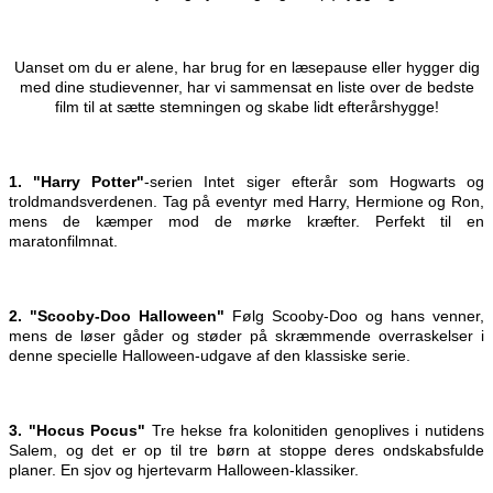
Uanset om du er alene, har brug for en læsepause eller hygger dig
med dine studievenner, har vi sammensat en liste over de bedste
film til at sætte stemningen og skabe lidt efterårshygge!
1. "Harry Potter"
-serien Intet siger efterår som Hogwarts og
troldmandsverdenen. Tag på eventyr med Harry, Hermione og Ron,
mens de kæmper mod de mørke kræfter. Perfekt til en
maratonfilmnat.
2. "Scooby-Doo Halloween"
Følg Scooby-Doo og hans venner,
mens de løser gåder og støder på skræmmende overraskelser i
denne specielle Halloween-udgave af den klassiske serie.
3. "Hocus Pocus"
Tre hekse fra kolonitiden genoplives i nutidens
Salem, og det er op til tre børn at stoppe deres ondskabsfulde
planer. En sjov og hjertevarm Halloween-klassiker.