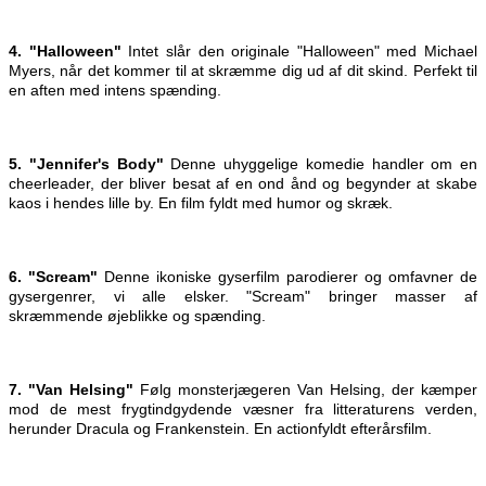
4. "Halloween"
Intet slår den originale "Halloween" med Michael
Myers, når det kommer til at skræmme dig ud af dit skind. Perfekt til
en aften med intens spænding.
5. "Jennifer's Body"
Denne uhyggelige komedie handler om en
cheerleader, der bliver besat af en ond ånd og begynder at skabe
kaos i hendes lille by. En film fyldt med humor og skræk.
6. "Scream"
Denne ikoniske gyserfilm parodierer og omfavner de
gysergenrer, vi alle elsker. "Scream" bringer masser af
skræmmende øjeblikke og spænding.
7. "Van Helsing"
Følg monsterjægeren Van Helsing, der kæmper
mod de mest frygtindgydende væsner fra litteraturens verden,
herunder Dracula og Frankenstein. En actionfyldt efterårsfilm.