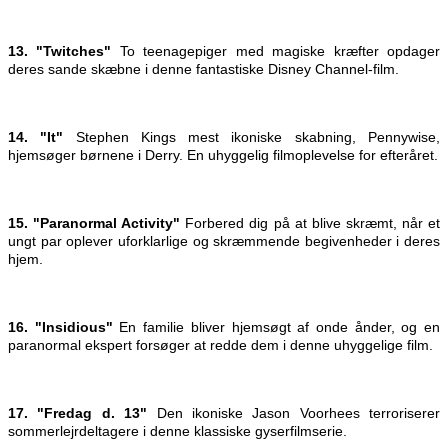
13. "Twitches"
To teenagepiger med magiske kræfter opdager
deres sande skæbne i denne fantastiske Disney Channel-film.
14. "It"
Stephen Kings mest ikoniske skabning, Pennywise,
hjemsøger børnene i Derry. En uhyggelig filmoplevelse for efteråret.
15. "Paranormal Activity"
Forbered dig på at blive skræmt, når et
ungt par oplever uforklarlige og skræmmende begivenheder i deres
hjem.
16. "Insidious"
En familie bliver hjemsøgt af onde ånder, og en
paranormal ekspert forsøger at redde dem i denne uhyggelige film.
17. "Fredag d. 13"
Den ikoniske Jason Voorhees terroriserer
sommerlejrdeltagere i denne klassiske gyserfilmserie.