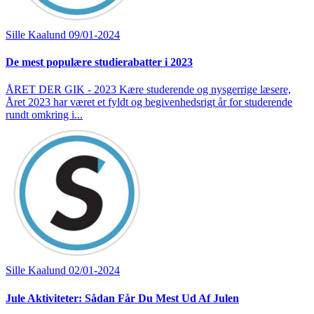
Sille Kaalund
09/01-2024
De mest populære studierabatter i 2023
ÅRET DER GIK - 2023 Kære studerende og nysgerrige læsere,
Året 2023 har været et fyldt og begivenhedsrigt år for studerende
rundt omkring i...
Sille Kaalund
02/01-2024
Jule Aktiviteter: Sådan Får Du Mest Ud Af Julen