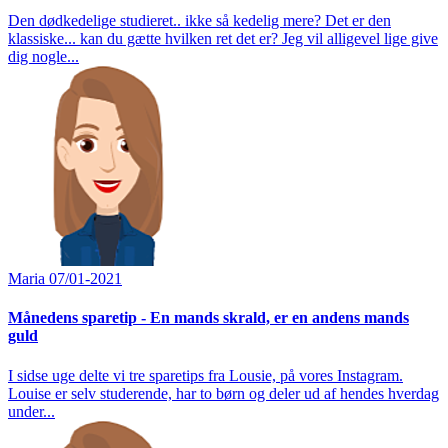
Den dødkedelige studieret.. ikke så kedelig mere? Det er den
klassiske... kan du gætte hvilken ret det er? Jeg vil alligevel lige give
dig nogle...
Maria
07/01-2021
Månedens sparetip - En mands skrald, er en andens mands
guld
I sidse uge delte vi tre sparetips fra Lousie, på vores Instagram.
Louise er selv studerende, har to børn og deler ud af hendes hverdag
under...