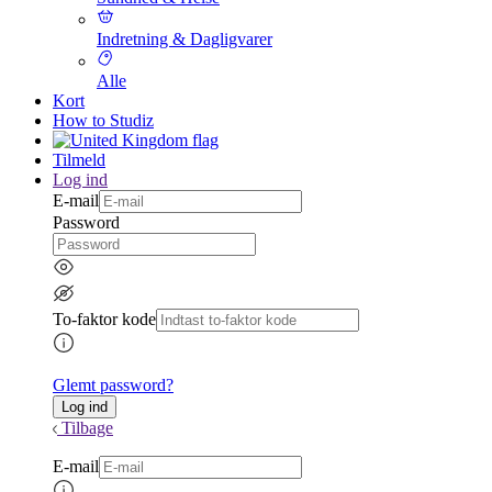
Indretning & Dagligvarer
Alle
Kort
How to Studiz
Tilmeld
Log ind
E-mail
Password
To-faktor kode
Glemt password?
Tilbage
E-mail