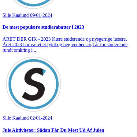
Sille Kaalund
09/01-2024
De mest populære studierabatter i 2023
ÅRET DER GIK - 2023 Kære studerende og nysgerrige læsere,
Året 2023 har været et fyldt og begivenhedsrigt år for studerende
rundt omkring i...
Sille Kaalund
02/01-2024
Jule Aktiviteter: Sådan Får Du Mest Ud Af Julen