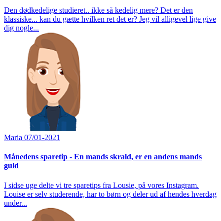
Den dødkedelige studieret.. ikke så kedelig mere? Det er den
klassiske... kan du gætte hvilken ret det er? Jeg vil alligevel lige give
dig nogle...
Maria
07/01-2021
Månedens sparetip - En mands skrald, er en andens mands
guld
I sidse uge delte vi tre sparetips fra Lousie, på vores Instagram.
Louise er selv studerende, har to børn og deler ud af hendes hverdag
under...