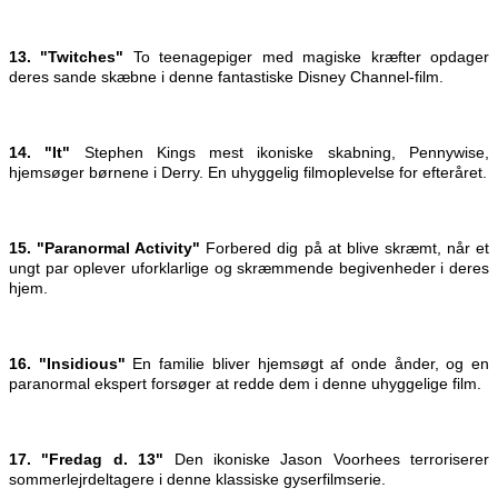
13. "Twitches"
To teenagepiger med magiske kræfter opdager
deres sande skæbne i denne fantastiske Disney Channel-film.
14. "It"
Stephen Kings mest ikoniske skabning, Pennywise,
hjemsøger børnene i Derry. En uhyggelig filmoplevelse for efteråret.
15. "Paranormal Activity"
Forbered dig på at blive skræmt, når et
ungt par oplever uforklarlige og skræmmende begivenheder i deres
hjem.
16. "Insidious"
En familie bliver hjemsøgt af onde ånder, og en
paranormal ekspert forsøger at redde dem i denne uhyggelige film.
17. "Fredag d. 13"
Den ikoniske Jason Voorhees terroriserer
sommerlejrdeltagere i denne klassiske gyserfilmserie.