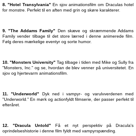
8. "Hotel Transylvania"
En sjov animationsfilm om Draculas hotel
for monstre. Perfekt til en aften med grin og skøre karakterer.
9. "The Addams Family"
Den skæve og skræmmende Addams
Family vender tilbage til det store lærred i denne animerede film.
Følg deres mærkelige eventyr og sorte humor.
10. "Monsters University"
Tag tilbage i tiden med Mike og Sully fra
"Monsters, Inc." og se, hvordan de blev venner på universitetet. En
sjov og hjertevarm animationsfilm.
11. "Underworld"
Dyk ned i vampyr- og varulvverdenen med
"Underworld." En mørk og actionfyldt filmserie, der passer perfekt til
efteråret.
12. "Dracula Untold"
Få et nyt perspektiv på Dracula's
oprindelseshistorie i denne film fyldt med vampyrspænding.