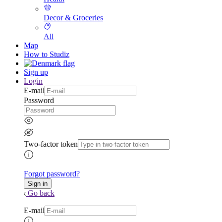
Decor & Groceries
All
Map
How to Studiz
Sign up
Login
E-mail
Password
Two-factor token
Forgot password?
Go back
E-mail