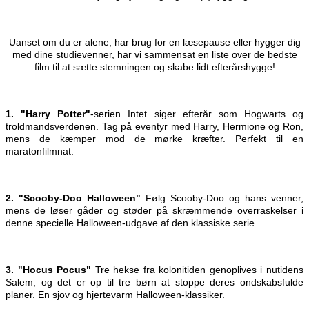
Uanset om du er alene, har brug for en læsepause eller hygger dig
med dine studievenner, har vi sammensat en liste over de bedste
film til at sætte stemningen og skabe lidt efterårshygge!
1. "Harry Potter"
-serien Intet siger efterår som Hogwarts og
troldmandsverdenen. Tag på eventyr med Harry, Hermione og Ron,
mens de kæmper mod de mørke kræfter. Perfekt til en
maratonfilmnat.
2. "Scooby-Doo Halloween"
Følg Scooby-Doo og hans venner,
mens de løser gåder og støder på skræmmende overraskelser i
denne specielle Halloween-udgave af den klassiske serie.
3. "Hocus Pocus"
Tre hekse fra kolonitiden genoplives i nutidens
Salem, og det er op til tre børn at stoppe deres ondskabsfulde
planer. En sjov og hjertevarm Halloween-klassiker.