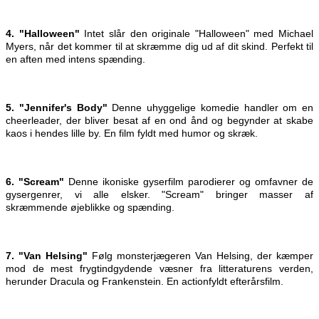
4. "Halloween"
Intet slår den originale "Halloween" med Michael
Myers, når det kommer til at skræmme dig ud af dit skind. Perfekt til
en aften med intens spænding.
5. "Jennifer's Body"
Denne uhyggelige komedie handler om en
cheerleader, der bliver besat af en ond ånd og begynder at skabe
kaos i hendes lille by. En film fyldt med humor og skræk.
6. "Scream"
Denne ikoniske gyserfilm parodierer og omfavner de
gysergenrer, vi alle elsker. "Scream" bringer masser af
skræmmende øjeblikke og spænding.
7. "Van Helsing"
Følg monsterjægeren Van Helsing, der kæmper
mod de mest frygtindgydende væsner fra litteraturens verden,
herunder Dracula og Frankenstein. En actionfyldt efterårsfilm.