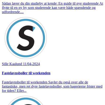
Sådan lærer du din studieby at kende: En guide til nye studerende At
flytte til en ny by som studerende kan være både spændende og
udfordrende....
Sille Kaalund
11/04-2024
Fastelavnsboller til weekenden
Fastelavnsboller til weekenden Savler du også over alle de
fantastiske, men ret dyre fastelavnsboller, som bagerierne frister med
for tiden? Eller...