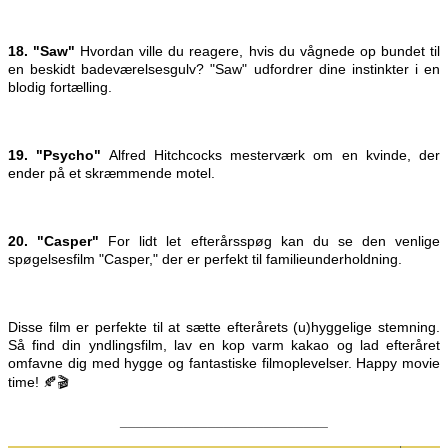
18. "Saw"
Hvordan ville du reagere, hvis du vågnede op bundet til
en beskidt badeværelsesgulv? "Saw" udfordrer dine instinkter i en
blodig fortælling.
19. "Psycho"
Alfred Hitchcocks mesterværk om en kvinde, der
ender på et skræmmende motel.
20. "Casper"
For lidt let efterårsspøg kan du se den venlige
spøgelsesfilm "Casper," der er perfekt til familieunderholdning.
Disse film er perfekte til at sætte efterårets (u)hyggelige stemning.
Så find din yndlingsfilm, lav en kop varm kakao og lad efteråret
omfavne dig med hygge og fantastiske filmoplevelser. Happy movie
time! 🍂🎬
__________________________