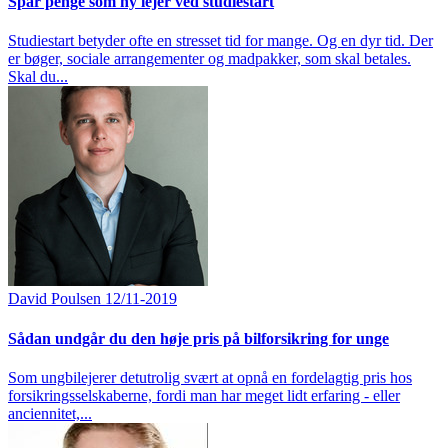
Spar penge som ny lejer ved studiestart
Studiestart betyder ofte en stresset tid for mange. Og en dyr tid. Der
er bøger, sociale arrangementer og madpakker, som skal betales.
Skal du...
David Poulsen
12/11-2019
Sådan undgår du den høje pris på bilforsikring for unge
Som ungbilejerer detutrolig svært at opnå en fordelagtig pris hos
forsikringsselskaberne, fordi man har meget lidt erfaring - eller
anciennitet,...