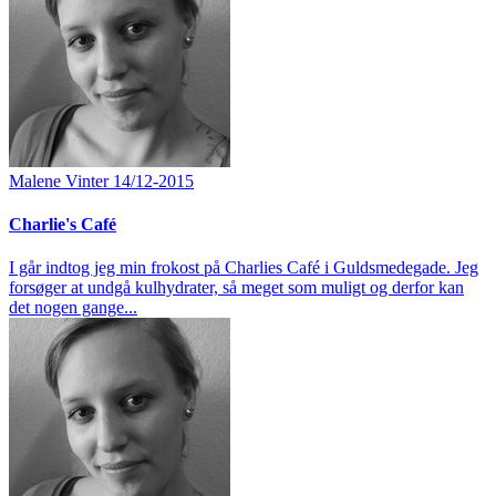
Malene Vinter
14/12-2015
Charlie's Café
I går indtog jeg min frokost på Charlies Café i Guldsmedegade. Jeg
forsøger at undgå kulhydrater, så meget som muligt og derfor kan
det nogen gange...