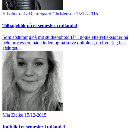
Elisabeth Liv Bjerregaard Christensen
15/12-2015
Tilbageblik på et semester i udlandet
Som afslutning på mit studieophold får I nogle efterrefleksioner på
hele processen, både inden og på selve opholdet, nu hvor jeg har
afsluttet...
Mia Zielke
15/12-2015
Indblik i et semester i udlandet