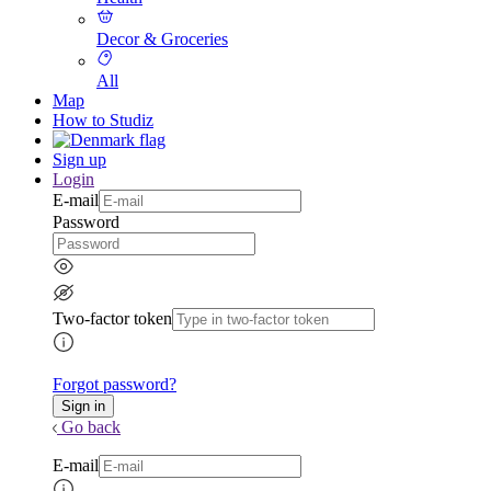
Decor & Groceries
All
Map
How to Studiz
Sign up
Login
E-mail
Password
Two-factor token
Forgot password?
Go back
E-mail