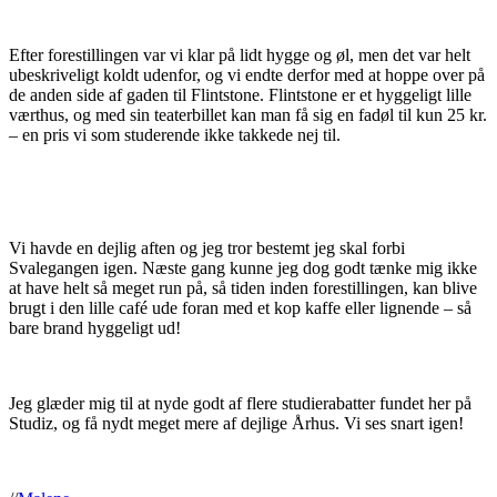
Efter forestillingen var vi klar på lidt hygge og øl, men det var helt
ubeskriveligt koldt udenfor, og vi endte derfor med at hoppe over på
de anden side af gaden til Flintstone. Flintstone er et hyggeligt lille
værthus, og med sin teaterbillet kan man få sig en fadøl til kun 25 kr.
– en pris vi som studerende ikke takkede nej til.
Vi havde en dejlig aften og jeg tror bestemt jeg skal forbi
Svalegangen igen. Næste gang kunne jeg dog godt tænke mig ikke
at have helt så meget run på, så tiden inden forestillingen, kan blive
brugt i den lille café ude foran med et kop kaffe eller lignende – så
bare brand hyggeligt ud!
Jeg glæder mig til at nyde godt af flere studierabatter fundet her på
Studiz, og få nydt meget mere af dejlige Århus. Vi ses snart igen!