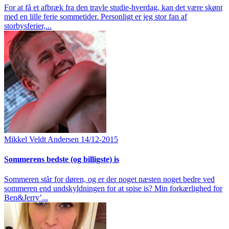
For at få et afbræk fra den travle studie-hverdag, kan det være skønt
med en lille ferie sommetider. Personligt er jeg stor fan af
storbysferier,...
Mikkel Veldt Andersen
14/12-2015
Sommerens bedste (og billigste) is
Sommeren står for døren, og er der noget næsten noget bedre ved
sommeren end undskyldningen for at spise is? Min forkærlighed for
Ben&Jerry’...