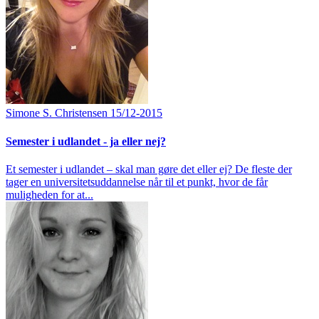
Simone S. Christensen
15/12-2015
Semester i udlandet - ja eller nej?
Et semester i udlandet – skal man gøre det eller ej? De fleste der
tager en universitetsuddannelse når til et punkt, hvor de får
muligheden for at...