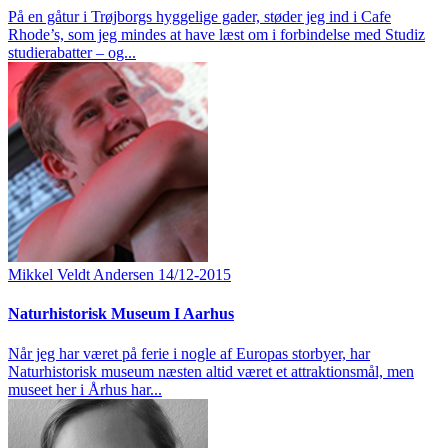
På en gåtur i Trøjborgs hyggelige gader, støder jeg ind i Cafe
Rhode’s, som jeg mindes at have læst om i forbindelse med Studiz
studierabatter – og...
Mikkel Veldt Andersen
14/12-2015
Naturhistorisk Museum I Aarhus
Når jeg har været på ferie i nogle af Europas storbyer, har
Naturhistorisk museum næsten altid været et attraktionsmål, men
museet her i Århus har...