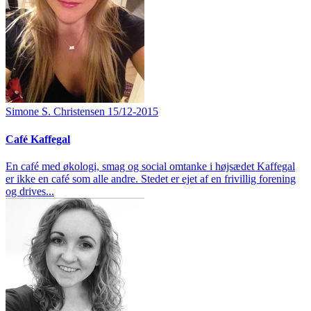
Simone S. Christensen
15/12-2015
Café Kaffegal
En café med økologi, smag og social omtanke i højsædet Kaffegal
er ikke en café som alle andre. Stedet er ejet af en frivillig forening
og drives...