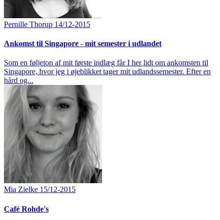
Pernille Thorup
14/12-2015
Ankomst til Singapore - mit semester i udlandet
Som en føljeton af mit første indlæg får I her lidt om ankomsten til
Singapore, hvor jeg i øjeblikket tager mit udlandssemester. Efter en
hård og...
Mia Zielke
15/12-2015
Café Rohde's