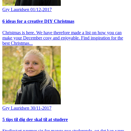
Gry Lauridsen
01/12-2017
6 ideas for a creative DIY Christmas
Christmas is here. We have therefore made a list on how you can
make your December cosy and enjoyable. Find inspiration for the
best Christmas...
Gry Lauridsen
30/11-2017
5 tips til dig der skal til at studere
Studiestart nærmer sig for mange nye studerende, og det kan være