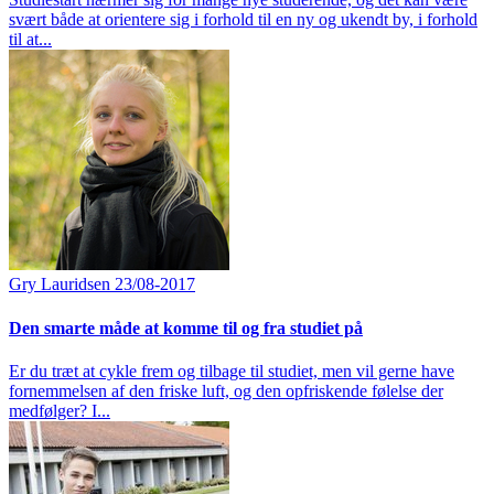
svært både at orientere sig i forhold til en ny og ukendt by, i forhold
til at...
Gry Lauridsen
23/08-2017
Den smarte måde at komme til og fra studiet på
Er du træt at cykle frem og tilbage til studiet, men vil gerne have
fornemmelsen af den friske luft, og den opfriskende følelse der
medfølger? I...