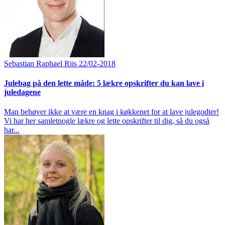
Sebastian Raphael Riis
22/02-2018
Julebag på den lette måde: 5 lækre opskrifter du kan lave i
juledagene
Man behøver ikke at være en knag i køkkenet for at lave julegodter!
Vi har her samletnogle lækre og lette opskrifter til dig, så du også
har...