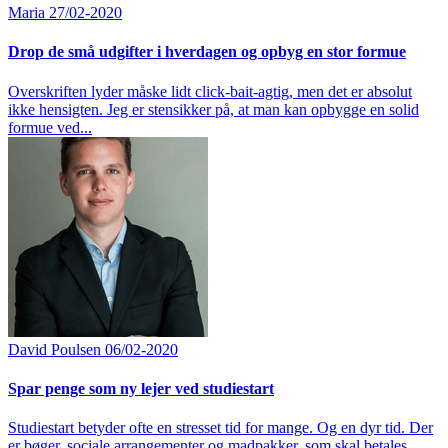
Maria
27/02-2020
Drop de små udgifter i hverdagen og opbyg en stor formue
Overskriften lyder måske lidt click-bait-agtig, men det er absolut
ikke hensigten. Jeg er stensikker på, at man kan opbygge en solid
formue ved...
David Poulsen
06/02-2020
Spar penge som ny lejer ved studiestart
Studiestart betyder ofte en stresset tid for mange. Og en dyr tid. Der
er bøger, sociale arrangementer og madpakker, som skal betales.