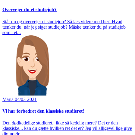
Overvejer du et studiejob?
Står du og overvejer et studiejob? Så læs videre med her! Hvad
tænker du, når jeg siger studiejob? Måske tænker du på studiejob
som i et...
Maria
04/03-2021
Vi har forbedret den klassiske studieret!
Den dødkedelige studieret.. ikke så kedelig mere? Det er den
klassiske... kan du gætte hvilken ret det er? Jeg vil alligevel lige give
dig nogle...