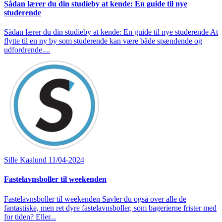
Sådan lærer du din studieby at kende: En guide til nye
studerende
Sådan lærer du din studieby at kende: En guide til nye studerende At
flytte til en ny by som studerende kan være både spændende og
udfordrende....
Sille Kaalund
11/04-2024
Fastelavnsboller til weekenden
Fastelavnsboller til weekenden Savler du også over alle de
fantastiske, men ret dyre fastelavnsboller, som bagerierne frister med
for tiden? Eller...