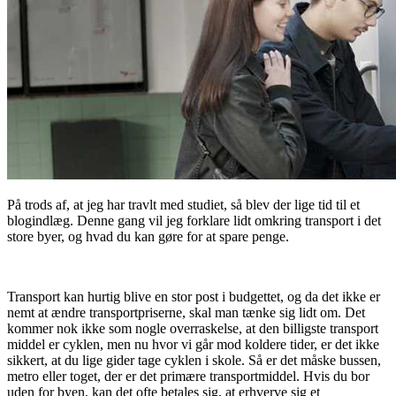
På trods af, at jeg har travlt med studiet, så blev der lige tid til et
blogindlæg. Denne gang vil jeg forklare lidt omkring transport i det
store byer, og hvad du kan gøre for at spare penge.
Transport kan hurtig blive en stor post i budgettet, og da det ikke er
nemt at ændre transportpriserne, skal man tænke sig lidt om. Det
kommer nok ikke som nogle overraskelse, at den billigste transport
middel er cyklen, men nu hvor vi går mod koldere tider, er det ikke
sikkert, at du lige gider tage cyklen i skole. Så er det måske bussen,
metro eller toget, der er det primære transportmiddel. Hvis du bor
uden for byen, kan det ofte betales sig, at erhverve sig et