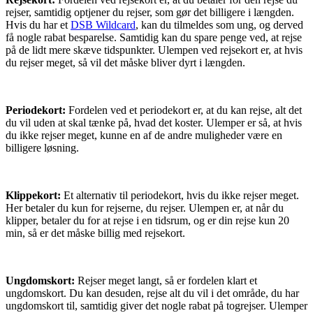
rejser, samtidig optjener du rejser, som gør det billigere i længden.
Hvis du har et
DSB Wildcard
, kan du tilmeldes som ung, og derved
få nogle rabat besparelse. Samtidig kan du spare penge ved, at rejse
på de lidt mere skæve tidspunkter. Ulempen ved rejsekort er, at hvis
du rejser meget, så vil det måske bliver dyrt i længden.
Periodekort:
Fordelen ved et periodekort er, at du kan rejse, alt det
du vil uden at skal tænke på, hvad det koster. Ulemper er så, at hvis
du ikke rejser meget, kunne en af de andre muligheder være en
billigere løsning.
Klippekort:
Et alternativ til periodekort, hvis du ikke rejser meget.
Her betaler du kun for rejserne, du rejser. Ulempen er, at når du
klipper, betaler du for at rejse i en tidsrum, og er din rejse kun 20
min, så er det måske billig med rejsekort.
Ungdomskort:
Rejser meget langt, så er fordelen klart et
ungdomskort. Du kan desuden, rejse alt du vil i det område, du har
ungdomskort til, samtidig giver det nogle rabat på togrejser. Ulemper