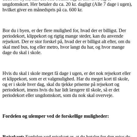
ungdomskort. Her betaler du ca. 20 kr. dagligt (Alle 7 dage i ugen),
hvilket giver en månedspris på ca. 600 kr.
Bor du i byen, er der flere mulighed for, hvad der er billigst. Der
periodekort, klippekort og rigtig mange steder, kan du anvende
rejsekort. Der er stor forskel på, hvad der er billigst alt efter, om du
skal med bus, tog eller metro, hvor langt du har, og hvor mange
dage du skal i skole.
Hvis du skal i skole meget få dage i ugen, er det nok rejsekort eller
et klippekort, som er et valgmulighed. Har du meget kort til skole,
og er i skole hver dag, skal du tjekke priserne på rejsekort og
periodekort, imens hvis du har lidt længere til skole, så er det
periodekort eller ungdomskort, som du nok skal overveje.
Fordelen og ulemper ved de forskellige muligheder:
Rejsekort:
Fordelen ved rejsekort er, at du betaler for den rejse du