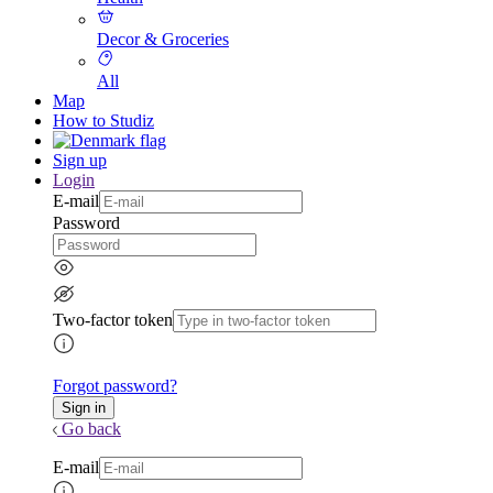
Decor & Groceries
All
Map
How to Studiz
Sign up
Login
E-mail
Password
Two-factor token
Forgot password?
Go back
E-mail