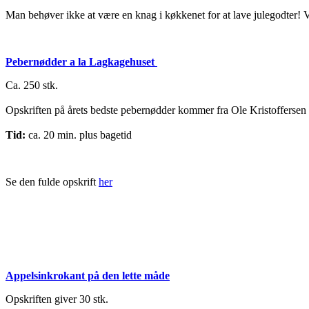
Man behøver ikke at være en knag i køkkenet for at lave julegodter! Vi h
Pebernødder a la Lagkagehuset
Ca. 250 stk.
Opskriften på årets bedste pebernødder kommer fra Ole Kristoffersen 
Tid:
ca. 20 min. plus bagetid
Se den fulde opskrift
her
Appelsinkrokant
på den lette måde
Opskriften giver 30 stk.