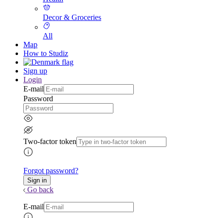
Decor & Groceries
All
Map
How to Studiz
Sign up
Login
E-mail
Password
Two-factor token
Forgot password?
Go back
E-mail