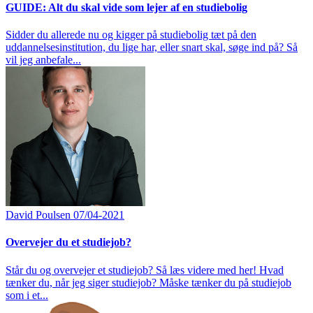
GUIDE: Alt du skal vide som lejer af en studiebolig
Sidder du allerede nu og kigger på studiebolig tæt på den
uddannelsesinstitution, du lige har, eller snart skal, søge ind på? Så
vil jeg anbefale...
David Poulsen
07/04-2021
Overvejer du et studiejob?
Står du og overvejer et studiejob? Så læs videre med her! Hvad
tænker du, når jeg siger studiejob? Måske tænker du på studiejob
som i et...