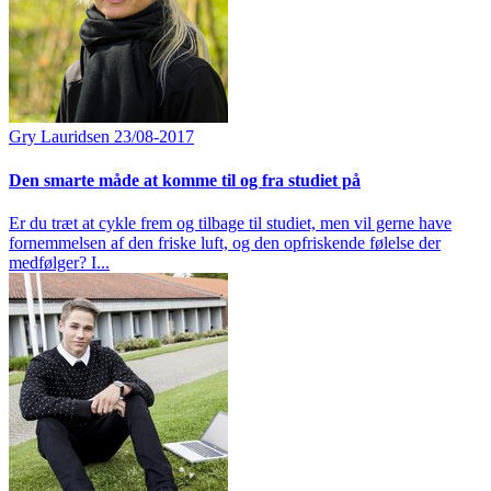
Gry Lauridsen
23/08-2017
Den smarte måde at komme til og fra studiet på
Er du træt at cykle frem og tilbage til studiet, men vil gerne have
fornemmelsen af den friske luft, og den opfriskende følelse der
medfølger? I...