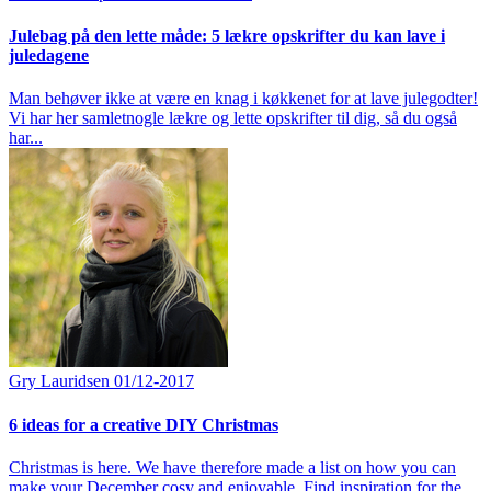
Julebag på den lette måde: 5 lækre opskrifter du kan lave i
juledagene
Man behøver ikke at være en knag i køkkenet for at lave julegodter!
Vi har her samletnogle lækre og lette opskrifter til dig, så du også
har...
Gry Lauridsen
01/12-2017
6 ideas for a creative DIY Christmas
Christmas is here. We have therefore made a list on how you can
make your December cosy and enjoyable. Find inspiration for the