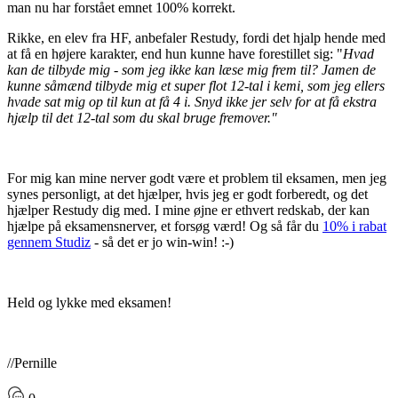
man nu har forstået emnet 100% korrekt.
Rikke, en elev fra HF, anbefaler Restudy, fordi det hjalp hende med
at få en højere karakter, end hun kunne have forestillet sig: "
Hvad
kan de tilbyde mig - som jeg ikke kan læse mig frem til? Jamen de
kunne såmænd tilbyde mig et super flot 12-tal i kemi, som jeg ellers
hvade sat mig op til kun at få 4 i. Snyd ikke jer selv for at få ekstra
hjælp til det 12-tal som du skal bruge fremover."
For mig kan mine nerver godt være et problem til eksamen, men jeg
synes personligt, at det hjælper, hvis jeg er godt forberedt, og det
hjælper Restudy dig med. I mine øjne er ethvert redskab, der kan
hjælpe på eksamensnerver, et forsøg værd! Og så får du
10% i rabat
gennem Studiz
- så det er jo win-win! :-)
Held og lykke med eksamen!
//Pernille