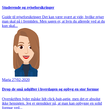
Studerende og rejseforsikringer
Guide til rejseforsikringer Det kan være svært at vide, hvilke rejser
man skal på i fremtiden. Men sagen er, at hvis du allerede ved at du
kun skal...
Maria
27/02-2020
Drop de små udgifter i hverdagen og opbyg en stor formue
Overskriften lyder måske lidt click-bait-agtig, men det er absolut
ikke hensigten. Jeg er stensikker på, at man kan opbygge en solid
formue ved...