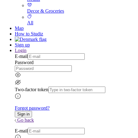
Decor & Groceries
All
Map
How to Studiz
Sign up
Login
E-mail
Password
Two-factor token
Forgot password?
Go back
E-mail