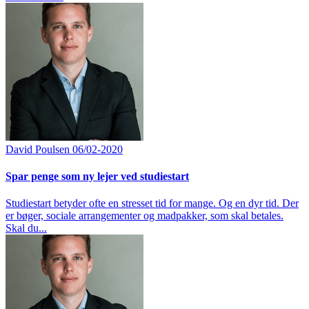
David Poulsen
06/02-2020
Spar penge som ny lejer ved studiestart
Studiestart betyder ofte en stresset tid for mange. Og en dyr tid. Der
er bøger, sociale arrangementer og madpakker, som skal betales.
Skal du...