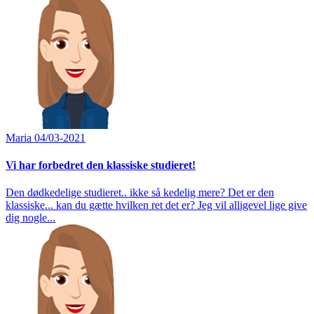
Maria
04/03-2021
Vi har forbedret den klassiske studieret!
Den dødkedelige studieret.. ikke så kedelig mere? Det er den
klassiske... kan du gætte hvilken ret det er? Jeg vil alligevel lige give
dig nogle...