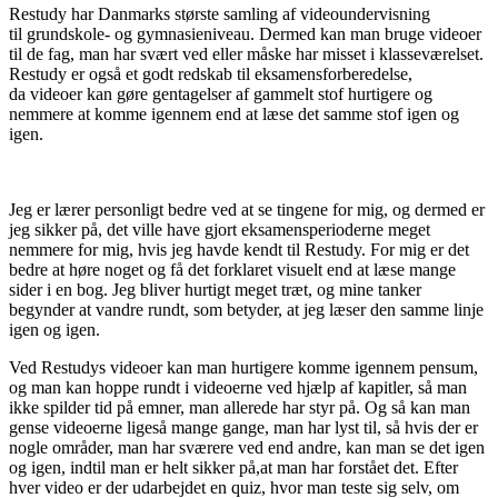
Restudy har Danmarks største samling af videoundervisning
til grundskole- og gymnasieniveau. Dermed kan man bruge videoer
til de fag, man har svært ved eller måske har misset i klasseværelset.
Restudy er også et godt redskab til eksamensforberedelse,
da videoer kan gøre gentagelser af gammelt stof hurtigere og
nemmere at komme igennem end at læse det samme stof igen og
igen.
Jeg er lærer personligt bedre ved at se tingene for mig, og dermed er
jeg sikker på, det ville have gjort eksamensperioderne meget
nemmere for mig, hvis jeg havde kendt til Restudy. For mig er det
bedre at høre noget og få det forklaret visuelt end at læse mange
sider i en bog. Jeg bliver hurtigt meget træt, og mine tanker
begynder at vandre rundt, som betyder, at jeg læser den samme linje
igen og igen.
Ved Restudys videoer kan man hurtigere komme igennem pensum,
og man kan hoppe rundt i videoerne ved hjælp af kapitler, så man
ikke spilder tid på emner, man allerede har styr på. Og så kan man
gense videoerne ligeså mange gange, man har lyst til, så hvis der er
nogle områder, man har sværere ved end andre, kan man se det igen
og igen, indtil man er helt sikker på,at man har forstået det. Efter
hver video er der udarbejdet en quiz, hvor man teste sig selv, om