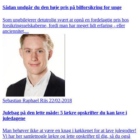
Sådan undgår du den høje pris på bilforsikring for unge
Som ungbilejerer detutrolig svært at opnå en fordelagtig pris hos
forsikringsselskaberne, fordi man har meget lidt erfaring - eller
anciennitet,...
Sebastian Raphael Riis
22/02-2018
Julebag på den lette måde: 5 lækre opskrifter du kan lave i
juledagene
Man behøver ikke at være en knag i køkkenet for at lave julegodter!
Vi har her samletnogle lækre og lette opskrifter til dig, så du også