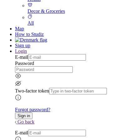
Decor & Groceries
All
Map
How to Studiz
Sign up
Login
E-mail
Password
Two-factor token
Forgot password?
Go back
E-mail