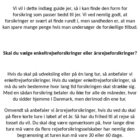
Vi vil i dette indlæg guide jer, så i kan finde den form for
forsikring som passer bedst til jer. Vi ved nemlig godt, at
forsikringer er svært at finde rundt i, men sandheden er, at man
kan spare mange penge hvis man undersøger de forskellige tilbud.
Skal du vælge enkeltrejseforsikringer eller årsrejseforsikringer?
Hvis du skal på udveksling eller på én lang tur, så anbefaler vi
enkeltrejseforsikringer.
Hvis du vælger enkeltrejseforsikringer, så
må du selv bestemme hvor lang tid forsikringen skal strække sig.
Med en sådan forsikring betaler du ikke for alle de måneder, hvor
du sidder hjemme i Danmark, men derimod din ene tur.
Omvendt så anbefaler vi årsrejseforsikringer, hvis du ved du skal
på flere korte ture i løbet af et år. Så har du frihed til at rejse så
tosset du vil. Du skal dog være opmærksom på, hvor lange dine
ture må være da flere rejseforsikringsselskaber har nemlig den
begrænsning at turen kun må vare 30 eller 60 dage.