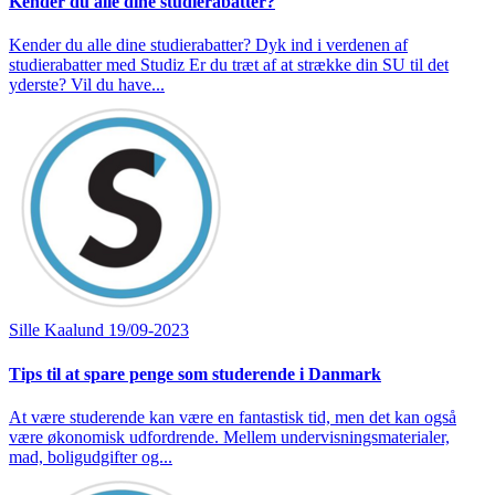
Kender du alle dine studierabatter?
Kender du alle dine studierabatter? Dyk ind i verdenen af
studierabatter med Studiz Er du træt af at strække din SU til det
yderste? Vil du have...
Sille Kaalund
19/09-2023
Tips til at spare penge som studerende i Danmark
At være studerende kan være en fantastisk tid, men det kan også
være økonomisk udfordrende. Mellem undervisningsmaterialer,
mad, boligudgifter og...