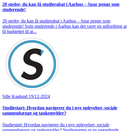
20 steder, du kan få studierabat i Aarhus – Spar penge som
studerende!
20 steder, du kan få studierabat i Aarhus – Spar penge som
studerende! Som studerende i Aarhus kan det være en udfordring at
få budgettet til at...
Sille Kaalund
19/12-2024
Studiestart: Hvordan navigerer du i nye oplevelser, sociale
sammenhænge og tankemylder?
Studiestart: Hvordan navigerer du i nye oplevelser, sociale
sammenhænge og tankemylder? Studiestarten er en spændende,