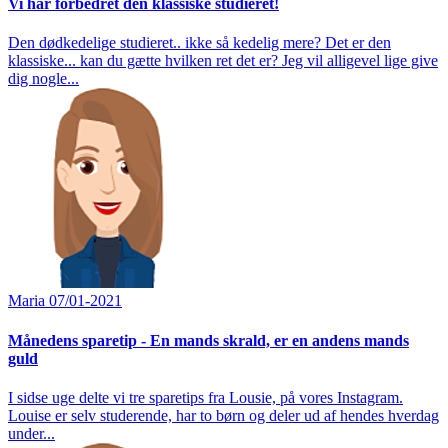
Vi har forbedret den klassiske studieret!
Den dødkedelige studieret.. ikke så kedelig mere? Det er den
klassiske... kan du gætte hvilken ret det er? Jeg vil alligevel lige give
dig nogle...
Maria
07/01-2021
Månedens sparetip - En mands skrald, er en andens mands
guld
I sidse uge delte vi tre sparetips fra Lousie, på vores Instagram.
Louise er selv studerende, har to børn og deler ud af hendes hverdag
under...