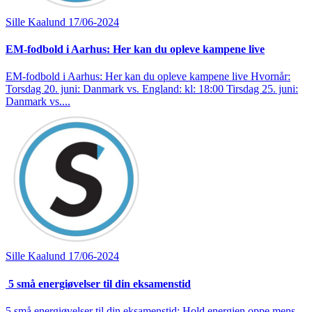
Sille Kaalund
17/06-2024
EM-fodbold i Aarhus: Her kan du opleve kampene live
EM-fodbold i Aarhus: Her kan du opleve kampene live Hvornår:
Torsdag 20. juni: Danmark vs. England: kl: 18:00 Tirsdag 25. juni:
Danmark vs....
Sille Kaalund
17/06-2024
5 små energiøvelser til din eksamenstid
5 små energiøvelser til din eksamenstid: Hold energien oppe mens