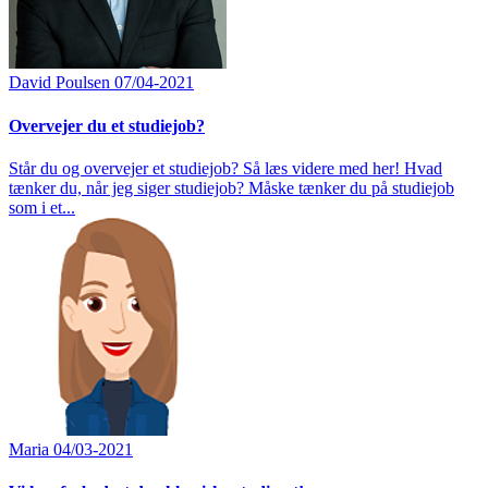
David Poulsen
07/04-2021
Overvejer du et studiejob?
Står du og overvejer et studiejob? Så læs videre med her! Hvad
tænker du, når jeg siger studiejob? Måske tænker du på studiejob
som i et...
Maria
04/03-2021