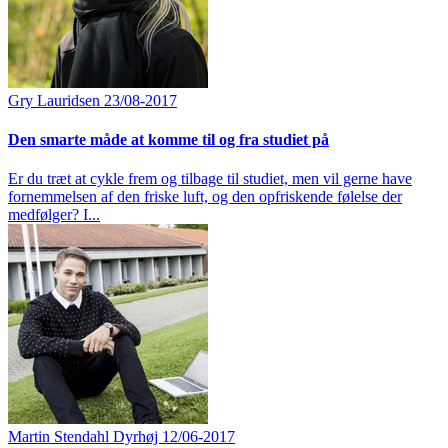
Gry Lauridsen
23/08-2017
Den smarte måde at komme til og fra studiet på
Er du træt at cykle frem og tilbage til studiet, men vil gerne have
fornemmelsen af den friske luft, og den opfriskende følelse der
medfølger? I...
Martin Stendahl Dyrhøj
12/06-2017