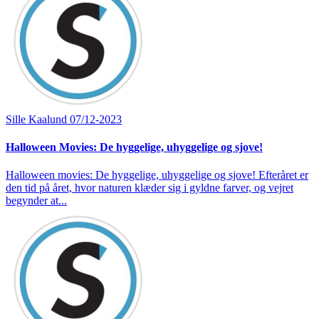
Sille Kaalund
07/12-2023
Halloween Movies: De hyggelige, uhyggelige og sjove!
Halloween movies: De hyggelige, uhyggelige og sjove! Efteråret er
den tid på året, hvor naturen klæder sig i gyldne farver, og vejret
begynder at...