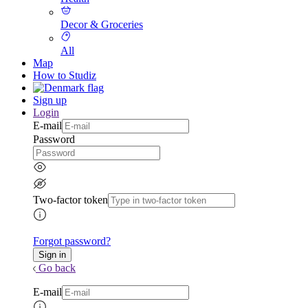
Decor & Groceries
All
Map
How to Studiz
Sign up
Login
E-mail
Password
Two-factor token
Forgot password?
Go back
E-mail