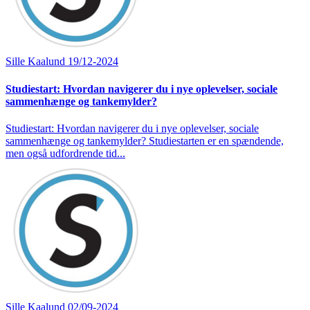
Sille Kaalund
19/12-2024
Studiestart: Hvordan navigerer du i nye oplevelser, sociale
sammenhænge og tankemylder?
Studiestart: Hvordan navigerer du i nye oplevelser, sociale
sammenhænge og tankemylder? Studiestarten er en spændende,
men også udfordrende tid...
Sille Kaalund
02/09-2024