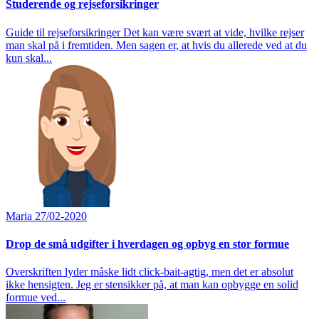
Studerende og rejseforsikringer
Guide til rejseforsikringer Det kan være svært at vide, hvilke rejser
man skal på i fremtiden. Men sagen er, at hvis du allerede ved at du
kun skal...
Maria
27/02-2020
Drop de små udgifter i hverdagen og opbyg en stor formue
Overskriften lyder måske lidt click-bait-agtig, men det er absolut
ikke hensigten. Jeg er stensikker på, at man kan opbygge en solid
formue ved...