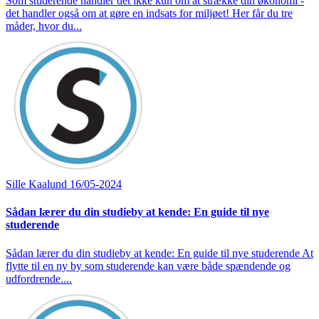
Som studerende handler det ikke kun om at strække din økonomi -
det handler også om at gøre en indsats for miljøet! Her får du tre
måder, hvor du...
Sille Kaalund
16/05-2024
Sådan lærer du din studieby at kende: En guide til nye
studerende
Sådan lærer du din studieby at kende: En guide til nye studerende At
flytte til en ny by som studerende kan være både spændende og
udfordrende....