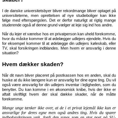
I de danske universitetsbyer bliver rekordmange bliver optaget på
universiteterne, men oprettelsen af nye studieboliger kan ikke
følge med efterspørgslen. Det er derfor naturligt at rigtig mange
studerende også af denne grund vælger at leje sig ind hos andre.
Når du lejer et værelse hos en privatperson kan uheld forekomme,
hvor du måske kommer til at ødelægger udlejers ejendele. Hvis du
for eksempel kommer til at ødelægge din udlejers køleskab, eller
TV, skal forsikringen indblandes. Men hvem er ansvarlig i denne
situation?
Hvem dækker skaden?
Når dit navn bliver placeret på postkassen hos en anden, skal du
huske at du ikke længere kun er ansvarlig for dine egne ting. Du vil
også være ansvarlig for din udlejers inventar i lejligheden, som du
benytter. Du kan komme i en økonomisk knibe, hvis der ikke er
aftalt skriftligt hvem der skal dække skader, når de måtte
forekomme.
Mange unge tænker ikke over, at de i et privat lejemål ikke kun er
ansvarlige for deres egne men også andres ting. Hvis du sparer
indboforsikringen væk, fordi den synes som en stor post på SU-