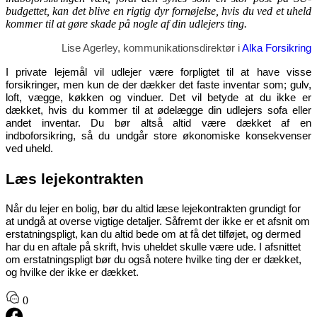
budgettet, kan det blive en rigtig dyr fornøjelse, hvis du ved et uheld
kommer til at gøre skade på nogle af din udlejers ting.
Lise Agerley, kommunikationsdirektør i
Alka Forsikring
I private lejemål vil udlejer være forpligtet til at have visse
forsikringer, men kun de der dækker det faste inventar som; gulv,
loft, vægge, køkken og vinduer. Det vil betyde at du ikke er
dækket, hvis du kommer til at ødelægge din udlejers sofa eller
andet inventar. Du bør altså altid være dækket af en
indboforsikring, så du undgår store økonomiske konsekvenser
ved uheld.
Læs lejekontrakten
Når du lejer en bolig, bør du altid læse lejekontrakten grundigt for
at undgå at overse vigtige detaljer. Såfremt der ikke er et afsnit om
erstatningspligt, kan du altid bede om at få det tilføjet, og dermed
har du en aftale på skrift, hvis uheldet skulle være ude. I afsnittet
om erstatningspligt bør du også notere hvilke ting der er dækket,
og hvilke der ikke er dækket.
0