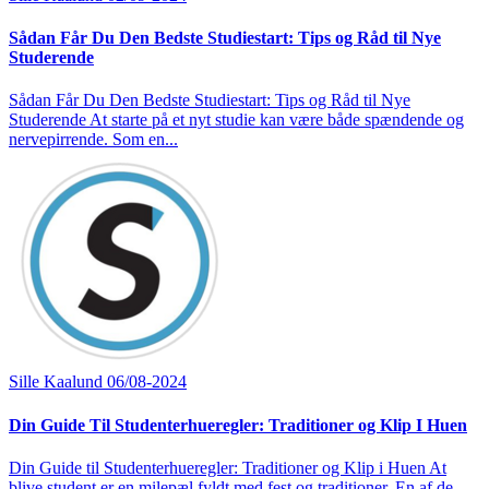
Sådan Får Du Den Bedste Studiestart: Tips og Råd til Nye
Studerende
Sådan Får Du Den Bedste Studiestart: Tips og Råd til Nye
Studerende At starte på et nyt studie kan være både spændende og
nervepirrende. Som en...
Sille Kaalund
06/08-2024
Din Guide Til Studenterhueregler: Traditioner og Klip I Huen
Din Guide til Studenterhueregler: Traditioner og Klip i Huen At
blive student er en milepæl fyldt med fest og traditioner. En af de