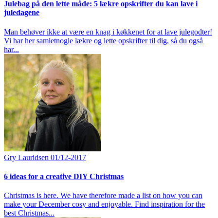
Julebag på den lette måde: 5 lækre opskrifter du kan lave i
juledagene
Man behøver ikke at være en knag i køkkenet for at lave julegodter!
Vi har her samletnogle lækre og lette opskrifter til dig, så du også
har...
Gry Lauridsen
01/12-2017
6 ideas for a creative DIY Christmas
Christmas is here. We have therefore made a list on how you can
make your December cosy and enjoyable. Find inspiration for the
best Christmas...